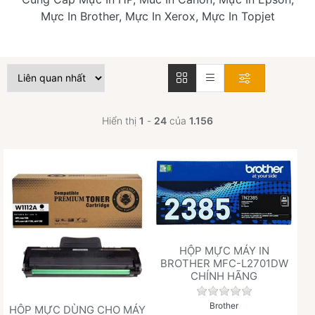
Mực In Brother, Mực In Xerox, Mực In Topjet
Hiển thị
1
-
24
của
1.156
HỘP MỰC MÁY IN
BROTHER MFC-L2701DW
CHÍNH HÃNG
Chưa có đánh giá 
Brother
HÔP MỰC DÙNG CHO MÁY