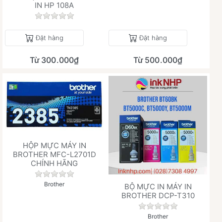
IN HP 108A
Chưa có đánh giá nào cho sản phẩm này.
Đặt hàng
Đặt hàng
Từ 300.000₫
Từ 500.000₫
HỘP MỰC MÁY IN
BROTHER MFC-L2701D
CHÍNH HÃNG
Chưa có đánh giá nào cho sản phẩm này.
Brother
BỘ MỰC IN MÁY IN
BROTHER DCP-T310
Chưa có đánh giá 
Brother