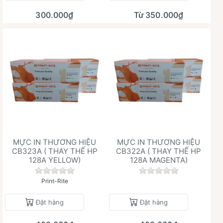
300.000₫
Từ 350.000₫
MỰC IN THƯƠNG HIỆU
MỰC IN THƯƠNG HIỆU
CB323A ( THAY THẾ HP
CB322A ( THAY THẾ HP
128A YELLOW)
128A MAGENTA)
Chưa có đánh giá nào cho sản phẩm này.
Chưa có đánh giá 
Print-Rite
Đặt hàng
Đặt hàng