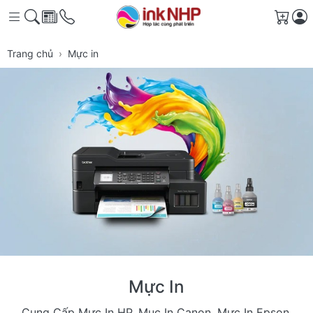
Giỏ 
Trang chủ
Mực in
Mực In
Cung Cấp Mực In HP, Muc In Canon, Mực In Epson,