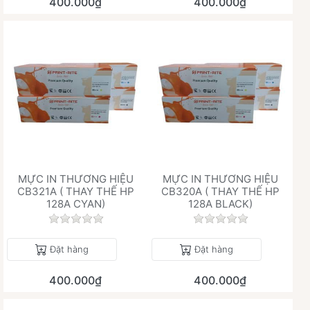
400.000₫
400.000₫
MỰC IN THƯƠNG HIỆU
MỰC IN THƯƠNG HIỆU
CB321A ( THAY THẾ HP
CB320A ( THAY THẾ HP
128A CYAN)
128A BLACK)
Chưa có đánh giá nào cho sản phẩm này.
Chưa có đánh giá 
Đặt hàng
Đặt hàng
400.000₫
400.000₫