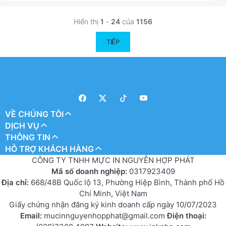
Hiển thị
1
-
24
của
1156
TIẾP
VỀ CHÚNG TÔI
DỊCH VỤ
THÔNG TIN
HỖ TRỢ KHÁCH HÀNG
CÔNG TY TNHH MỰC IN NGUYỄN HỢP PHÁT
Mã số doanh nghiệp:
0317923409
Địa chỉ:
668/48B Quốc lộ 13, Phường Hiệp Bình, Thành phố Hồ
Chí Minh, Việt Nam
Giấy chứng nhận đăng ký kinh doanh cấp ngày 10/07/2023
Email:
mucinnguyenhopphat@gmail.com
Điện thoại: