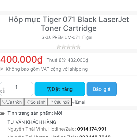
Hộp mực Tiger 071 Black LaserJet
Toner Cartridge
SKU: PREMIUM-071
Tiger
400.000₫
Thuế 8%:
432.000₫
Không bao gồm VAT cộng với
shipping
Hộp mực Tiger 071 Black LaserJet Toner Cartrid
Đặt hàng
Báo giá
Cái
Ưa thích
So sánh
Câu hỏi?
Email
Tình trạng sản phẩm:
Mới
TƯ VẤN KHÁCH HÀNG
Nguyễn Thái Vinh. Hotline/Zalo:
0914.174.991