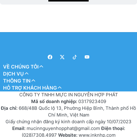
VỀ CHÚNG TÔI
DỊCH VỤ
THÔNG TIN
HỖ TRỢ KHÁCH HÀNG
CÔNG TY TNHH MỰC IN NGUYỄN HỢP PHÁT
Mã số doanh nghiệp:
0317923409
Địa chỉ:
668/48B Quốc lộ 13, Phường Hiệp Bình, Thành phố Hồ
Chí Minh, Việt Nam
Giấy chứng nhận đăng ký kinh doanh cấp ngày 10/07/2023
Email:
mucinnguyenhopphat@gmail.com
Điện thoại:
(028)7308.4997
Website:
www.inknhp.com