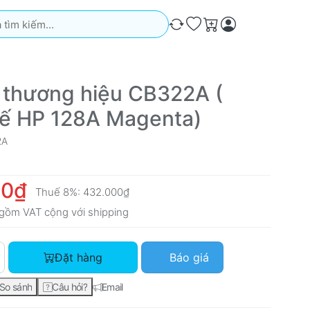
iếm. Kết quả sẽ tự động xuất hiện khi bạn nhập. Nhấn phím Ente
So sánh
Ưa thích
Giỏ hàng
 thương hiệu CB322A (
hế HP 128A Magenta)
2A
00₫
Thuế 8%:
432.000₫
gồm VAT cộng với
shipping
Mực in thương hiệu CB322A ( thay thế HP 128A Magenta) với g
Đặt hàng
Báo giá
So sánh
Câu hỏi?
Email