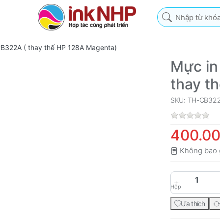
Nhập từ khóa tìm k
CB322A ( thay thế HP 128A Magenta)
Mực in
thay t
SKU: TH-CB32
400.0
Không bao 
Hộp
Ưa thích