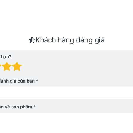
Khách hàng đáng giá
 bạn?
 giá: 1 trên 5 sao. Xấu
nh giá: 2 trên 5 sao.
Đánh giá: 3 trên 5 sao.
Đánh giá: 4 trên 5 sao.
Đánh giá: 5 trên 5 sao. Xu
đánh giá của bạn
bạn về sản phẩm