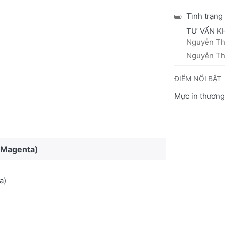
Tình trạng
TƯ VẤN K
Nguyễn Thá
Nguyễn Thị
ĐIỂM NỔI BẬT
Mực in thương
 Magenta)
a)