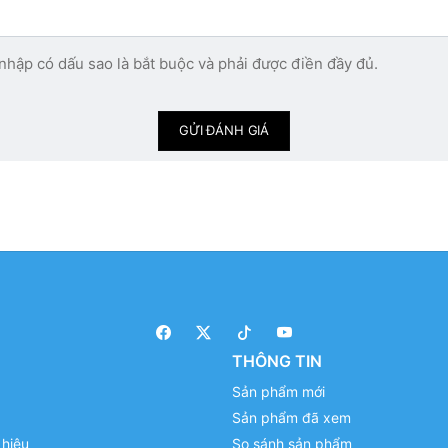
nhập có dấu sao là bắt buộc và phải được điền đầy đủ.
GỬI ĐÁNH GIÁ
THÔNG TIN
Sản phẩm mới
Sản phẩm đã xem
hiệu
So sánh sản phẩm