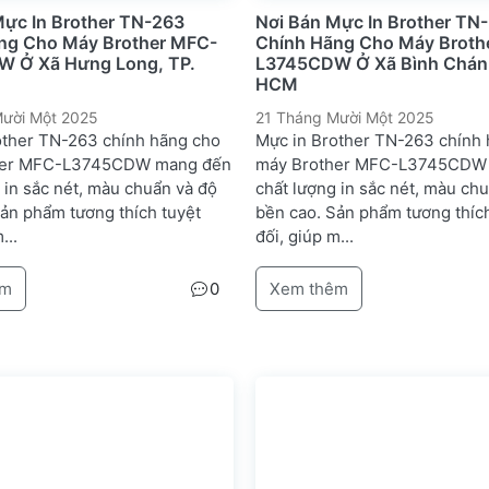
Mực In Brother TN-263
Nơi Bán Mực In Brother TN
ng Cho Máy Brother MFC-
Chính Hãng Cho Máy Broth
 Ở Xã Hưng Long, TP.
L3745CDW Ở Xã Bình Chánh
HCM
ười Một 2025
21 Tháng Mười Một 2025
other TN-263 chính hãng cho
Mực in Brother TN-263 chính
her MFC-L3745CDW mang đến
máy Brother MFC-L3745CDW
 in sắc nét, màu chuẩn và độ
chất lượng in sắc nét, màu ch
Sản phẩm tương thích tuyệt
bền cao. Sản phẩm tương thích
...
đối, giúp m...
êm
0
Xem thêm