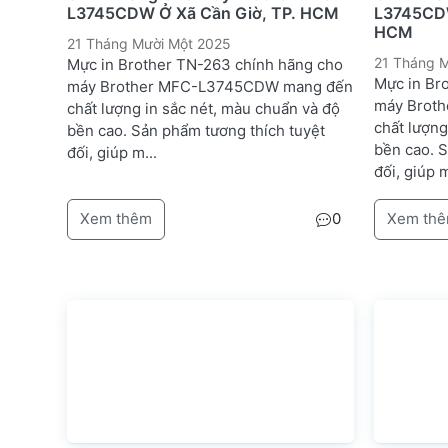
L3745CDW Ở Xã Cần Giờ, TP. HCM
L3745CDW
HCM
21 Tháng Mười Một 2025
21 Tháng M
Mực in Brother TN-263 chính hãng cho
Mực in Br
máy Brother MFC-L3745CDW mang đến
máy Brot
chất lượng in sắc nét, màu chuẩn và độ
chất lượng
bền cao. Sản phẩm tương thích tuyệt
bền cao. 
đối, giúp m...
đối, giúp m
Xem thêm
0
Xem th