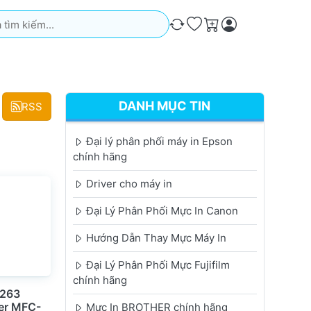
iếm. Kết quả sẽ tự động xuất hiện khi bạn nhập. Nhấn phím Ente
So sánh
Ưa thích
Giỏ hàng
DANH MỤC TIN
RSS
Đại lý phân phối máy in Epson
chính hãng
Driver cho máy in
Đại Lý Phân Phối Mực In Canon
Hướng Dẫn Thay Mực Máy In
Đại Lý Phân Phối Mực Fujifilm
chính hãng
-263
er MFC-
Mực In BROTHER chính hãng