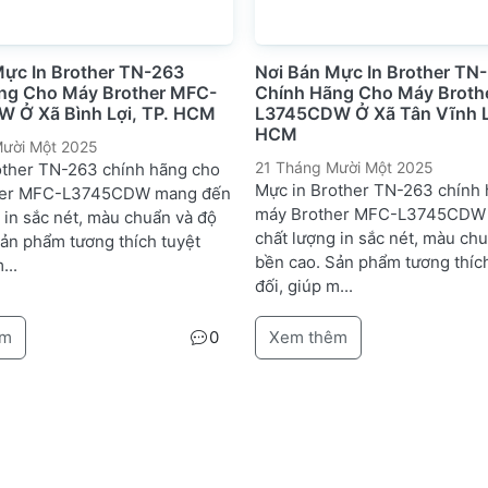
Mực In Brother TN-263
Nơi Bán Mực In Brother TN
ng Cho Máy Brother MFC-
Chính Hãng Cho Máy Broth
 Ở Xã Bình Lợi, TP. HCM
L3745CDW Ở Xã Tân Vĩnh L
HCM
ười Một 2025
21 Tháng Mười Một 2025
other TN-263 chính hãng cho
Mực in Brother TN-263 chính
her MFC-L3745CDW mang đến
máy Brother MFC-L3745CDW
 in sắc nét, màu chuẩn và độ
chất lượng in sắc nét, màu ch
Sản phẩm tương thích tuyệt
bền cao. Sản phẩm tương thích
...
đối, giúp m...
êm
0
Xem thêm