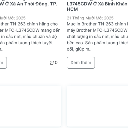
 Ở Xã An Thới Đông, TP.
L3745CDW Ở Xã Bình Khánh
HCM
ười Một 2025
21 Tháng Mười Một 2025
other TN-263 chính hãng cho
Mực in Brother TN-263 chính
her MFC-L3745CDW mang đến
máy Brother MFC-L3745CDW
 in sắc nét, màu chuẩn và độ
chất lượng in sắc nét, màu ch
Sản phẩm tương thích tuyệt
bền cao. Sản phẩm tương thích
...
đối, giúp m...
êm
0
Xem thêm