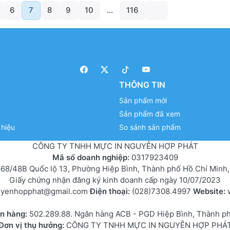
6
7
8
9
10
...
116
THÔNG TIN
Sản phẩm mới
Sản phẩm đã xem
hiệu
So sánh sản phẩm
CÔNG TY TNHH MỰC IN NGUYỄN HỢP PHÁT
Mã số doanh nghiệp:
0317923409
68/48B Quốc lộ 13, Phường Hiệp Bình, Thành phố Hồ Chí Minh,
Giấy chứng nhận đăng ký kinh doanh cấp ngày 10/07/2023
uyenhopphat@gmail.com
Điện thoại:
(028)7308.4997
Website:
ân hàng:
502.289.88. Ngân hàng ACB - PGD Hiệp Bình, Thành p
Đơn vị thụ hưởng:
CÔNG TY TNHH MỰC IN NGUYỄN HỢP PHÁ