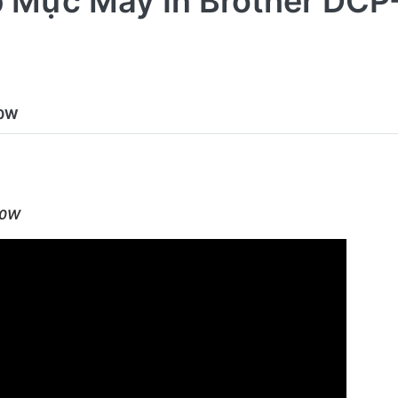
 Mực Máy In Brother DCP
20W