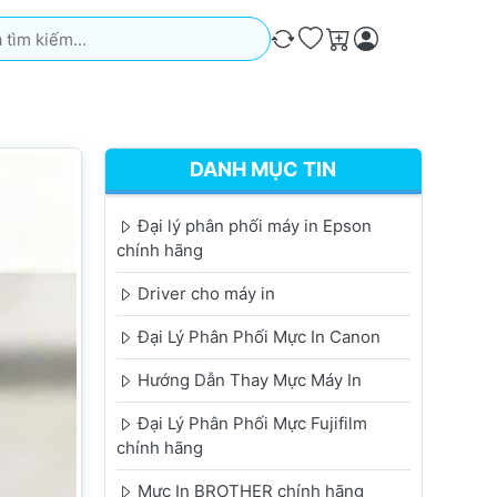
iếm. Kết quả sẽ tự động xuất hiện khi bạn nhập. Nhấn phím Ente
So sánh
Ưa thích
Giỏ hàng
DANH MỤC TIN
Đại lý phân phối máy in Epson
chính hãng
Driver cho máy in
Đại Lý Phân Phối Mực In Canon
Hướng Dẫn Thay Mực Máy In
Đại Lý Phân Phối Mực Fujifilm
chính hãng
Mực In BROTHER chính hãng