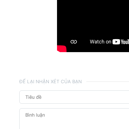
ĐỂ LẠI NHẬN XÉT CỦA BẠN