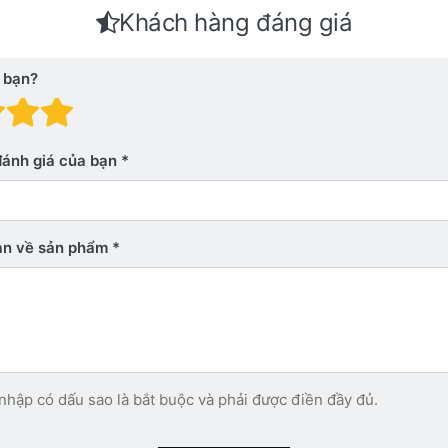
Khách hàng đáng giá
 bạn?
 giá: 1 trên 5 sao. Xấu
nh giá: 2 trên 5 sao.
Đánh giá: 3 trên 5 sao.
Đánh giá: 4 trên 5 sao.
Đánh giá: 5 trên 5 sao. Xu
đánh giá của bạn
bạn về sản phẩm
nhập có dấu sao là bắt buộc và phải được điền đầy đủ.