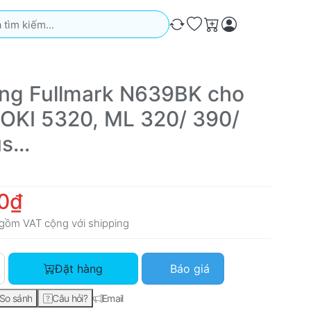
iếm. Kết quả sẽ tự động xuất hiện khi bạn nhập. Nhấn phím Ente
So sánh
Ưa thích
Giỏ hàng
ng Fullmark N639BK cho
 OKI 5320, ML 320/ 390/
s...
0₫
gồm VAT cộng với
shipping
Ruy băng Fullmark N639BK cho máy in OKI 5320, ML 320/ 390/ 3
Đặt hàng
Báo giá
So sánh
Câu hỏi?
Email