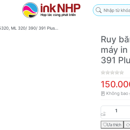
Nhập từ khóa tìm k
320, ML 320/ 390/ 391 Plus...
Ruy bă
máy in
391 Plu
150.00
Không bao 
Cái
Ưa thích