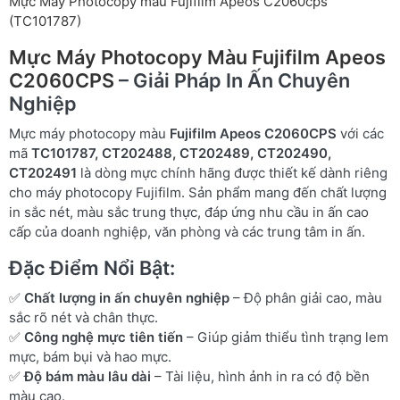
Mực Máy Photocopy màu Fujifilm Apeos C2060cps
(TC101787)
Mực Máy Photocopy Màu Fujifilm Apeos
C2060CPS
– Giải Pháp In Ấn Chuyên
Nghiệp
Mực máy photocopy màu
Fujifilm Apeos C2060CPS
với các
mã
TC101787, CT202488, CT202489, CT202490,
CT202491
là dòng mực chính hãng được thiết kế dành riêng
cho máy photocopy Fujifilm. Sản phẩm mang đến chất lượng
in sắc nét, màu sắc trung thực, đáp ứng nhu cầu in ấn cao
cấp của doanh nghiệp, văn phòng và các trung tâm in ấn.
Đặc Điểm Nổi Bật:
✅
Chất lượng in ấn chuyên nghiệp
– Độ phân giải cao, màu
sắc rõ nét và chân thực.
✅
Công nghệ mực tiên tiến
– Giúp giảm thiểu tình trạng lem
mực, bám bụi và hao mực.
✅
Độ bám màu lâu dài
– Tài liệu, hình ảnh in ra có độ bền
màu cao.