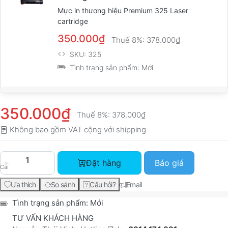
Mực in thương hiệu Premium 325 Laser
cartridge
350.000₫
Thuế 8%:
378.000₫
SKU:
325
Tình trạng sản phẩm:
Mới
350.000₫
Thuế 8%:
378.000₫
Không bao gồm VAT cộng với
shipping
Mực máy in Canon LBP 6033 với giá 350.000₫.
Đặt hàng
Báo giá
Cái
Ưa thích
So sánh
Câu hỏi?
Email
Tình trạng sản phẩm:
Mới
TƯ VẤN KHÁCH HÀNG