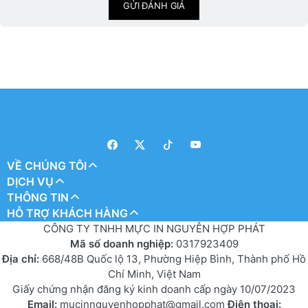
GỬI ĐÁNH GIÁ
VỀ CHÚNG TÔI
DỊCH VỤ
THÔNG TIN
HỖ TRỢ KHÁCH HÀNG
CÔNG TY TNHH MỰC IN NGUYỄN HỢP PHÁT
Mã số doanh nghiệp:
0317923409
Địa chỉ:
668/48B Quốc lộ 13, Phường Hiệp Bình, Thành phố Hồ
Chí Minh, Việt Nam
Giấy chứng nhận đăng ký kinh doanh cấp ngày 10/07/2023
Email:
mucinnguyenhopphat@gmail.com
Điện thoại: