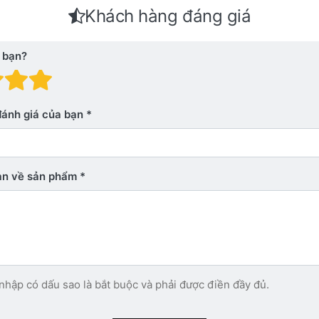
Khách hàng đáng giá
 bạn?
 giá: 1 trên 5 sao. Xấu
nh giá: 2 trên 5 sao.
Đánh giá: 3 trên 5 sao.
Đánh giá: 4 trên 5 sao.
Đánh giá: 5 trên 5 sao. Xu
đánh giá của bạn
bạn về sản phẩm
nhập có dấu sao là bắt buộc và phải được điền đầy đủ.