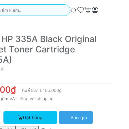
iếm. Kết quả sẽ tự động xuất hiện khi bạn nhập. Nhấn phím Ente
So sánh
Ưa thích
Giỏ hàng
 HP 335A Black Original
et Toner Cartridge
5A)
HP
000₫
Thuế 8%:
1.485.000₫
gồm VAT cộng với
shipping
Mực in HP 335A Black Original LaserJet Toner Cartridge (W133
Đặt hàng
Báo giá