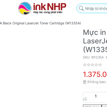
Nhập từ khóa tìm k
 Black Original LaserJet Toner Cartridge (W1335A)
Mực in
LaserJ
(W133
SKU: W1335A
1.375.
Không bao 
Cái