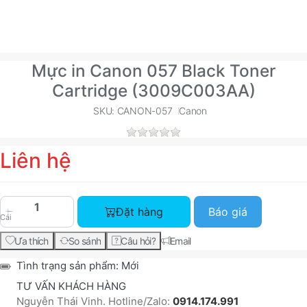
Mực in Canon 057 Black Toner
Cartridge (3009C003AA)
SKU: CANON-057
Canon
Liên hệ
Mực in Canon 057 Black Toner Cartridge (3009C
Đặt hàng
Báo giá
Cái
Ưa thích
So sánh
Câu hỏi?
Email
Tình trạng sản phẩm:
Mới
TƯ VẤN KHÁCH HÀNG
Nguyễn Thái Vinh. Hotline/Zalo:
0914.174.991