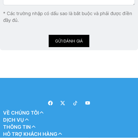
* Các trường nhập có dấu sao là bắt buộc và phải được điền
đầy đủ.
GỬI ĐÁNH GIÁ
VỀ CHÚNG TÔI
DỊCH VỤ
THÔNG TIN
HỖ TRỢ KHÁCH HÀNG