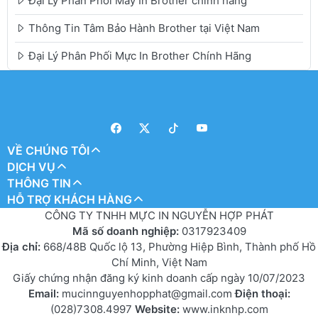
Đại Lý Phân Phối Máy In Brother chính hãng
Thông Tin Tâm Bảo Hành Brother tại Việt Nam
Đại Lý Phân Phối Mực In Brother Chính Hãng
VỀ CHÚNG TÔI
DỊCH VỤ
THÔNG TIN
HỖ TRỢ KHÁCH HÀNG
CÔNG TY TNHH MỰC IN NGUYỄN HỢP PHÁT
Mã số doanh nghiệp:
0317923409
Địa chỉ:
668/48B Quốc lộ 13, Phường Hiệp Bình, Thành phố Hồ
Chí Minh, Việt Nam
Giấy chứng nhận đăng ký kinh doanh cấp ngày 10/07/2023
Email:
mucinnguyenhopphat@gmail.com
Điện thoại:
(028)7308.4997
Website:
www.inknhp.com