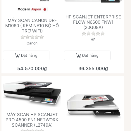
HP SCANJET ENTERPRISE
MÁY SCAN CANON DR-
FLOW N6600 FNW1
M1060 ( KÈM NA10 BỘ HỖ
(20G08A)
TRỢ WIFI)
Chưa có đánh giá 
Chưa có đánh giá nào cho sản phẩm này.
HP
Canon
Đặt hàng
Đặt hàng
54.570.000₫
36.355.000₫
MÁY SCAN HP SCANJET
PRO 4500 FN1 NETWORK
SCANNER (L2749A)