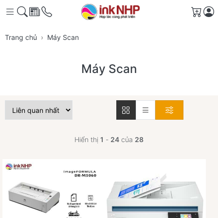
Giỏ 
Trang chủ
Máy Scan
Máy Scan
Hiển thị
1
-
24
của
28