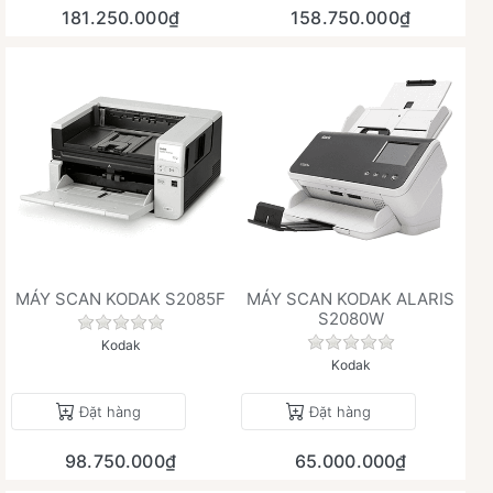
181.250.000₫
158.750.000₫
MÁY SCAN KODAK S2085F
MÁY SCAN KODAK ALARIS
S2080W
Chưa có đánh giá nào cho sản phẩm này.
Chưa có đánh giá 
Kodak
Kodak
Đặt hàng
Đặt hàng
98.750.000₫
65.000.000₫