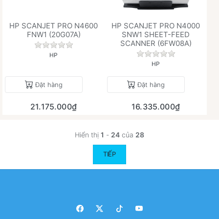
HP SCANJET PRO N4600
HP SCANJET PRO N4000
FNW1 (20G07A)
SNW1 SHEET-FEED
SCANNER (6FW08A)
Chưa có đánh giá nào cho sản phẩm này.
Chưa có đánh giá 
HP
HP
Đặt hàng
Đặt hàng
21.175.000₫
16.335.000₫
Hiển thị
1
-
24
của
28
TIẾP