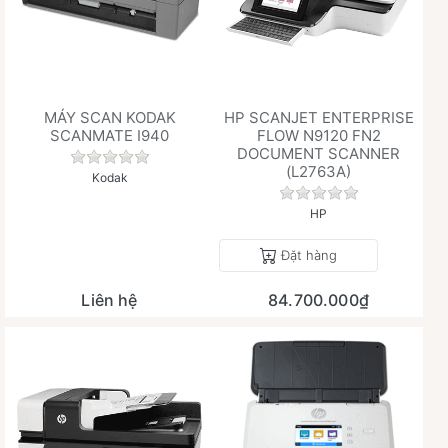
MÁY SCAN KODAK
HP SCANJET ENTERPRISE
SCANMATE I940
FLOW N9120 FN2
DOCUMENT SCANNER
Chưa có đánh giá nào cho sản phẩm này.
(L2763A)
Kodak
Chưa có đánh giá 
HP
Đặt hàng
Liên hệ
84.700.000₫