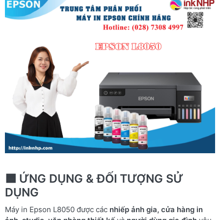
🟦
ỨNG DỤNG & ĐỐI TƯỢNG SỬ
DỤNG
Máy in Epson L8050 được các
nhiếp ảnh gia, cửa hàng in