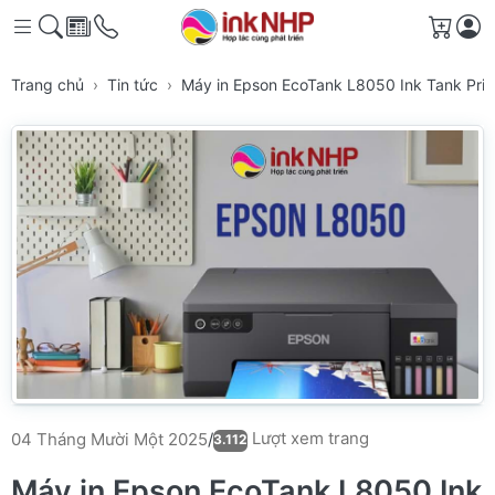
Giỏ h
Trang chủ
Tin tức
Máy in Epson EcoTank L8050 Ink Tank Print
Lượt xem trang
04 Tháng Mười Một 2025
/
3.112
Máy in Epson EcoTank L8050 Ink