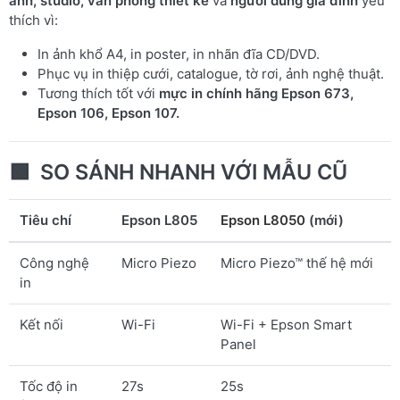
ảnh, studio, văn phòng thiết kế
và
người dùng gia đình
yêu
thích vì:
In ảnh khổ A4, in poster, in nhãn đĩa CD/DVD.
Phục vụ in thiệp cưới, catalogue, tờ rơi, ảnh nghệ thuật.
Tương thích tốt với
mực in chính hãng Epson 673,
Epson 106, Epson 107.
🟩
SO SÁNH NHANH VỚI MẪU CŨ
Tiêu chí
Epson L805
Epson L8050
(mới)
Công nghệ
Micro Piezo
Micro Piezo™ thế hệ mới
in
Kết nối
Wi-Fi
Wi-Fi + Epson Smart
Panel
Tốc độ in
27s
25s