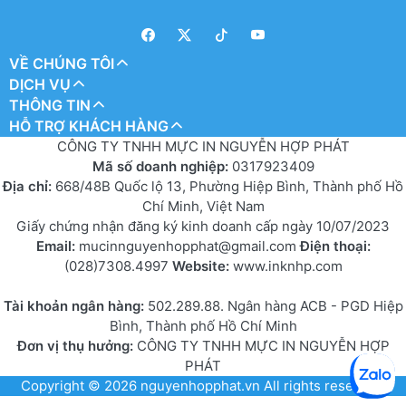
VỀ CHÚNG TÔI
DỊCH VỤ
THÔNG TIN
HỖ TRỢ KHÁCH HÀNG
CÔNG TY TNHH MỰC IN NGUYỄN HỢP PHÁT
Mã số doanh nghiệp:
0317923409
Địa chỉ:
668/48B Quốc lộ 13, Phường Hiệp Bình, Thành phố Hồ
Chí Minh, Việt Nam
Giấy chứng nhận đăng ký kinh doanh cấp ngày 10/07/2023
Email:
mucinnguyenhopphat@gmail.com
Điện thoại:
(028)7308.4997
Website:
www.inknhp.com
Tài khoản ngân hàng:
502.289.88. Ngân hàng ACB - PGD Hiệp
Bình, Thành phố Hồ Chí Minh
Đơn vị thụ hưởng:
CÔNG TY TNHH MỰC IN NGUYỄN HỢP
PHÁT
Copyright © 2026
nguyenhopphat.vn
All rights reserved.