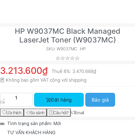
HP W9037MC Black Managed
LaserJet Toner (W9037MC)
SKU: W9037MC
HP
3.213.600₫
Thuế 8%:
3.470.688₫
Không bao gồm VAT cộng với
shipping
HP W9037MC Black Managed LaserJet Toner (W9
Đặt hàng
Báo giá
Cái
Ưa thích
So sánh
Câu hỏi?
Email
Tình trạng sản phẩm:
Mới
TƯ VẤN KHÁCH HÀNG