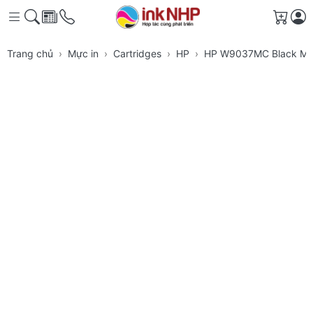
Giỏ h
Trang chủ
Mực in
Cartridges
HP
HP W9037MC Black Ma