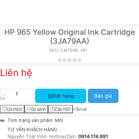
HP 965 Yellow Original Ink Cartridge
(3JA79AA)
SKU: 3JA79AA
HP
Liên hệ
HP 965 Yellow Original Ink Cartridge (3JA79AA) 
Đặt hàng
Báo giá
Cái
Ưa thích
So sánh
Câu hỏi?
Email
Tình trạng sản phẩm:
Mới
TƯ VẤN KHÁCH HÀNG
Nguyễn Thái Vinh. Hotline/Zalo:
0914.174.991