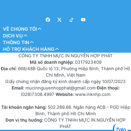
VỀ CHÚNG TÔI
DỊCH VỤ
THÔNG TIN
HỖ TRỢ KHÁCH HÀNG
CÔNG TY TNHH MỰC IN NGUYỄN HỢP PHÁT
Mã số doanh nghiệp:
0317923409
Địa chỉ:
668/48B Quốc lộ 13, Phường Hiệp Bình, Thành phố Hồ
Chí Minh, Việt Nam
Giấy chứng nhận đăng ký kinh doanh cấp ngày 10/07/2023
Email:
mucinnguyenhopphat@gmail.com
Điện thoại:
(028)7308.4997
Website:
www.inknhp.com
Tài khoản ngân hàng:
502.289.88. Ngân hàng ACB - PGD Hiệp
Bình, Thành phố Hồ Chí Minh
Đơn vị thụ hưởng:
CÔNG TY TNHH MỰC IN NGUYỄN HỢP
PHÁT