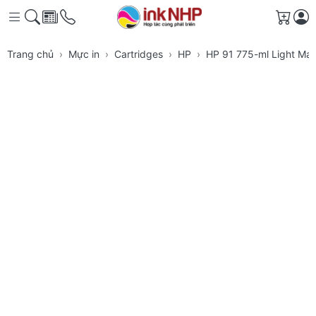
Giỏ h
Trang chủ
Mực in
Cartridges
HP
HP 91 775-ml Light Mag