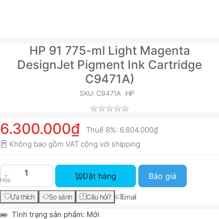
HP 91 775-ml Light Magenta
DesignJet Pigment Ink Cartridge
C9471A)
SKU: C9471A
HP
6.300.000₫
Thuế 8%:
6.804.000₫
Không bao gồm VAT cộng với
shipping
HP 91 775-ml Light Magenta DesignJet Pigment 
Đặt hàng
Báo giá
Hộp
Ưa thích
So sánh
Câu hỏi?
Email
Tình trạng sản phẩm:
Mới