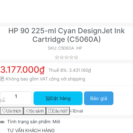
HP 90 225-ml Cyan DesignJet Ink
Cartridge (C5060A)
SKU: C5060A
HP
3.177.000₫
Thuế 8%:
3.431.160₫
Không bao gồm VAT cộng với
shipping
HP 90 225-ml Cyan DesignJet Ink Cartridge (C50
Đặt hàng
Báo giá
Cái
Ưa thích
So sánh
Câu hỏi?
Email
Tình trạng sản phẩm:
Mới
TƯ VẤN KHÁCH HÀNG