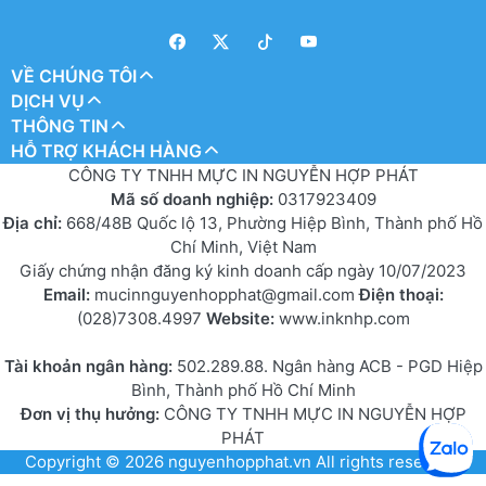
VỀ CHÚNG TÔI
DỊCH VỤ
THÔNG TIN
HỖ TRỢ KHÁCH HÀNG
CÔNG TY TNHH MỰC IN NGUYỄN HỢP PHÁT
Mã số doanh nghiệp:
0317923409
Địa chỉ:
668/48B Quốc lộ 13, Phường Hiệp Bình, Thành phố Hồ
Chí Minh, Việt Nam
Giấy chứng nhận đăng ký kinh doanh cấp ngày 10/07/2023
Email:
mucinnguyenhopphat@gmail.com
Điện thoại:
(028)7308.4997
Website:
www.inknhp.com
Tài khoản ngân hàng:
502.289.88. Ngân hàng ACB - PGD Hiệp
Bình, Thành phố Hồ Chí Minh
Đơn vị thụ hưởng:
CÔNG TY TNHH MỰC IN NGUYỄN HỢP
PHÁT
Copyright © 2026
nguyenhopphat.vn
All rights reserved.