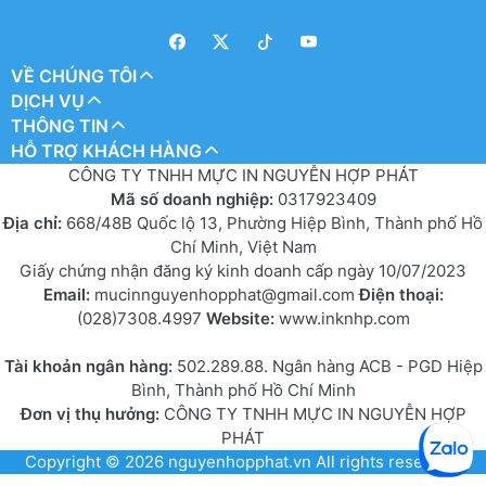
VỀ CHÚNG TÔI
DỊCH VỤ
THÔNG TIN
HỖ TRỢ KHÁCH HÀNG
CÔNG TY TNHH MỰC IN NGUYỄN HỢP PHÁT
Mã số doanh nghiệp:
0317923409
Địa chỉ:
668/48B Quốc lộ 13, Phường Hiệp Bình, Thành phố Hồ
Chí Minh, Việt Nam
Giấy chứng nhận đăng ký kinh doanh cấp ngày 10/07/2023
Email:
mucinnguyenhopphat@gmail.com
Điện thoại:
(028)7308.4997
Website:
www.inknhp.com
Tài khoản ngân hàng:
502.289.88. Ngân hàng ACB - PGD Hiệp
Bình, Thành phố Hồ Chí Minh
Đơn vị thụ hưởng:
CÔNG TY TNHH MỰC IN NGUYỄN HỢP
PHÁT
Copyright © 2026
nguyenhopphat.vn
All rights reserved.