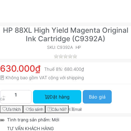
HP 88XL High Yield Magenta Original
Ink Cartridge (C9392A)
SKU: C9392A
HP
630.000₫
Thuế 8%:
680.400₫
Không bao gồm VAT cộng với
shipping
HP 88XL High Yield Magenta Original Ink Cartri
Đặt hàng
Báo giá
Cái
Ưa thích
So sánh
Câu hỏi?
Email
Tình trạng sản phẩm:
Mới
TƯ VẤN KHÁCH HÀNG