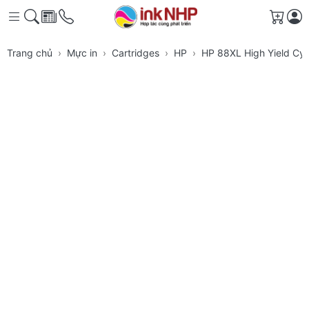
Giỏ h
Trang chủ
Mực in
Cartridges
HP
HP 88XL High Yield Cya