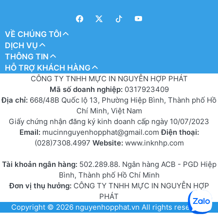
VỀ CHÚNG TÔI
DỊCH VỤ
THÔNG TIN
HỖ TRỢ KHÁCH HÀNG
CÔNG TY TNHH MỰC IN NGUYỄN HỢP PHÁT
Mã số doanh nghiệp:
0317923409
Địa chỉ:
668/48B Quốc lộ 13, Phường Hiệp Bình, Thành phố Hồ
Chí Minh, Việt Nam
Giấy chứng nhận đăng ký kinh doanh cấp ngày 10/07/2023
Email:
mucinnguyenhopphat@gmail.com
Điện thoại:
(028)7308.4997
Website:
www.inknhp.com
Tài khoản ngân hàng:
502.289.88. Ngân hàng ACB - PGD Hiệp
Bình, Thành phố Hồ Chí Minh
Đơn vị thụ hưởng:
CÔNG TY TNHH MỰC IN NGUYỄN HỢP
PHÁT
Copyright © 2026
nguyenhopphat.vn
All rights reserved.