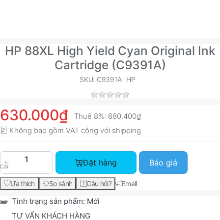
HP 88XL High Yield Cyan Original Ink
Cartridge (C9391A)
SKU: C9391A
HP
630.000₫
Thuế 8%:
680.400₫
Không bao gồm VAT cộng với
shipping
HP 88XL High Yield Cyan Original Ink Cartridge
Đặt hàng
Báo giá
Cái
Ưa thích
So sánh
Câu hỏi?
Email
Tình trạng sản phẩm:
Mới
TƯ VẤN KHÁCH HÀNG