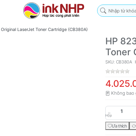
Nhập từ khóa tìm k
Original LaserJet Toner Cartridge (CB380A)
HP 823
Toner 
SKU: CB380A
4.025.
Không bao 
Hộp
Ưa thích