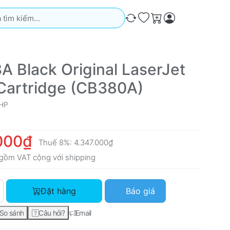
iếm. Kết quả sẽ tự động xuất hiện khi bạn nhập. Nhấn phím Ente
So sánh
Ưa thích
Giỏ hàng
A Black Original LaserJet
Cartridge (CB380A)
HP
000₫
Thuế 8%:
4.347.000₫
gồm VAT cộng với
shipping
HP 823A Black Original LaserJet Toner Cartridge (CB380A) với
Đặt hàng
Báo giá
So sánh
Câu hỏi?
Email