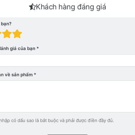
Khách hàng đáng giá
 bạn?
 giá: 1 trên 5 sao. Xấu
nh giá: 2 trên 5 sao.
Đánh giá: 3 trên 5 sao.
Đánh giá: 4 trên 5 sao.
Đánh giá: 5 trên 5 sao. Xu
đánh giá của bạn
bạn về sản phẩm
nhập có dấu sao là bắt buộc và phải được điền đầy đủ.