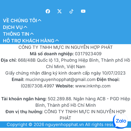
VỀ CHÚNG TÔI
DỊCH VỤ
THÔNG TIN
HỖ TRỢ KHÁCH HÀNG
CÔNG TY TNHH MỰC IN NGUYỄN HỢP PHÁT
Mã số doanh nghiệp:
0317923409
Địa chỉ:
668/48B Quốc lộ 13, Phường Hiệp Bình, Thành phố Hồ
Chí Minh, Việt Nam
Giấy chứng nhận đăng ký kinh doanh cấp ngày 10/07/2023
Email:
mucinnguyenhopphat@gmail.com
Điện thoại:
(028)7308.4997
Website:
www.inknhp.com
Tài khoản ngân hàng:
502.289.88. Ngân hàng ACB - PGD Hiệp
Bình, Thành phố Hồ Chí Minh
Đơn vị thụ hưởng:
CÔNG TY TNHH MỰC IN NGUYỄN HỢP
PHÁT
Copyright © 2026
nguyenhopphat.vn
All rights reserved.