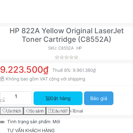
HP 822A Yellow Original LaserJet
Toner Cartridge (C8552A)
SKU: C8552A
HP
9.223.500₫
Thuế 8%:
9.961.380₫
Không bao gồm VAT cộng với
shipping
HP 822A Yellow Original LaserJet Toner Cartrid
Đặt hàng
Báo giá
Cái
Ưa thích
So sánh
Câu hỏi?
Email
Tình trạng sản phẩm:
Mới
TƯ VẤN KHÁCH HÀNG