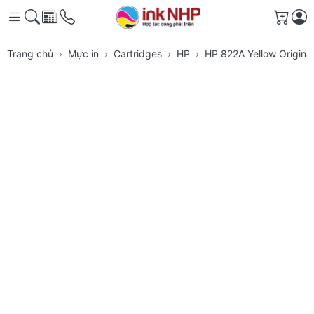
Giỏ h
Trang chủ
Mực in
Cartridges
HP
HP 822A Yellow Origina