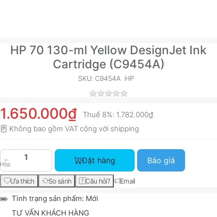
HP 70 130-ml Yellow DesignJet Ink
Cartridge (C9454A)
SKU: C9454A
HP
1.650.000₫
Thuế 8%:
1.782.000₫
Không bao gồm VAT cộng với
shipping
HP 70 130-ml Yellow DesignJet Ink Cartridge (C
Đặt hàng
Báo giá
Hộp
Ưa thích
So sánh
Câu hỏi?
Email
Tình trạng sản phẩm:
Mới
TƯ VẤN KHÁCH HÀNG