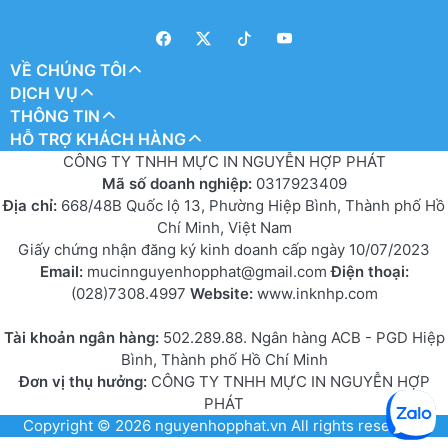
VỀ CHÚNG TÔI
DỊCH VỤ
THÔNG TIN
HỖ TRỢ KHÁCH HÀNG
CÔNG TY TNHH MỰC IN NGUYỄN HỢP PHÁT
Mã số doanh nghiệp:
0317923409
Địa chỉ:
668/48B Quốc lộ 13, Phường Hiệp Bình, Thành phố Hồ
Chí Minh, Việt Nam
Giấy chứng nhận đăng ký kinh doanh cấp ngày 10/07/2023
Email:
mucinnguyenhopphat@gmail.com
Điện thoại:
(028)7308.4997
Website:
www.inknhp.com
Tài khoản ngân hàng:
502.289.88. Ngân hàng ACB - PGD Hiệp
Bình, Thành phố Hồ Chí Minh
Đơn vị thụ hưởng:
CÔNG TY TNHH MỰC IN NGUYỄN HỢP
PHÁT
Copyright © 2026
nguyenhopphat.vn
All rights reserved.