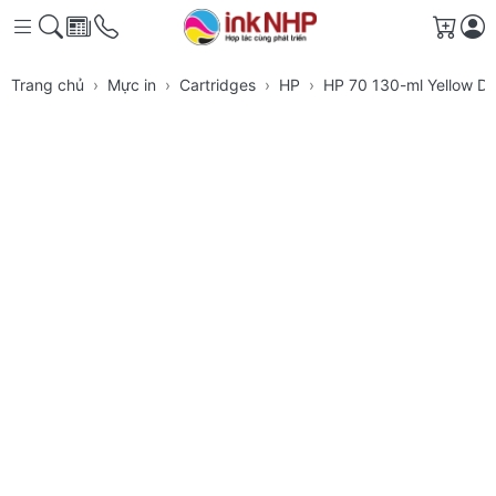
Giỏ h
Trang chủ
Mực in
Cartridges
HP
HP 70 130-ml Yellow De