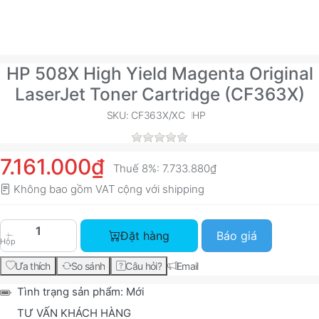
HP 508X High Yield Magenta Original
LaserJet Toner Cartridge (CF363X)
SKU: CF363X/XC
HP
7.161.000₫
Thuế 8%:
7.733.880₫
Không bao gồm VAT cộng với
shipping
HP 508X High Yield Magenta Original LaserJet T
Đặt hàng
Báo giá
Hộp
Ưa thích
So sánh
Câu hỏi?
Email
Tình trạng sản phẩm:
Mới
TƯ VẤN KHÁCH HÀNG