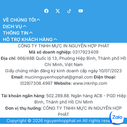
VỀ CHÚNG TÔI
DỊCH VỤ
THÔNG TIN
HỖ TRỢ KHÁCH HÀNG
CÔNG TY TNHH MỰC IN NGUYỄN HỢP PHÁT
Mã số doanh nghiệp:
0317923409
Địa chỉ:
668/48B Quốc lộ 13, Phường Hiệp Bình, Thành phố Hồ
Chí Minh, Việt Nam
Giấy chứng nhận đăng ký kinh doanh cấp ngày 10/07/2023
Email:
mucinnguyenhopphat@gmail.com
Điện thoại:
(028)7308.4997
Website:
www.inknhp.com
Tài khoản ngân hàng:
502.289.88. Ngân hàng ACB - PGD Hiệp
Bình, Thành phố Hồ Chí Minh
Đơn vị thụ hưởng:
CÔNG TY TNHH MỰC IN NGUYỄN HỢP
PHÁT
Copyright © 2026
nguyenhopphat.vn
All rights reserved.