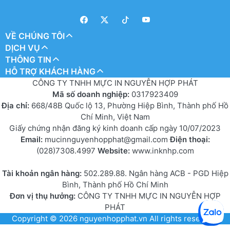
VỀ CHÚNG TÔI
DỊCH VỤ
THÔNG TIN
HỖ TRỢ KHÁCH HÀNG
CÔNG TY TNHH MỰC IN NGUYỄN HỢP PHÁT
Mã số doanh nghiệp:
0317923409
Địa chỉ:
668/48B Quốc lộ 13, Phường Hiệp Bình, Thành phố Hồ
Chí Minh, Việt Nam
Giấy chứng nhận đăng ký kinh doanh cấp ngày 10/07/2023
Email:
mucinnguyenhopphat@gmail.com
Điện thoại:
(028)7308.4997
Website:
www.inknhp.com
Tài khoản ngân hàng:
502.289.88. Ngân hàng ACB - PGD Hiệp
Bình, Thành phố Hồ Chí Minh
Đơn vị thụ hưởng:
CÔNG TY TNHH MỰC IN NGUYỄN HỢP
PHÁT
Copyright © 2026
nguyenhopphat.vn
All rights reserved.