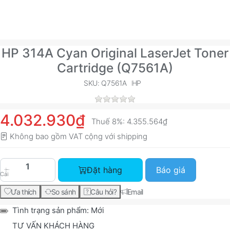
HP 314A Cyan Original LaserJet Toner
Cartridge (Q7561A)
SKU: Q7561A
HP
4.032.930₫
Thuế 8%:
4.355.564₫
Không bao gồm VAT cộng với
shipping
HP 314A Cyan Original LaserJet Toner Cartridge
Đặt hàng
Báo giá
Cái
Ưa thích
So sánh
Câu hỏi?
Email
Tình trạng sản phẩm:
Mới
TƯ VẤN KHÁCH HÀNG