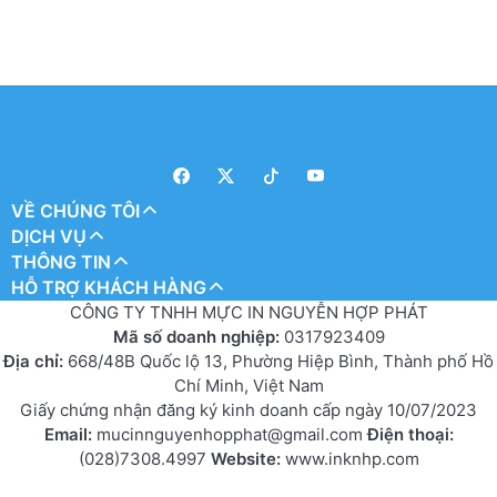
VỀ CHÚNG TÔI
DỊCH VỤ
THÔNG TIN
HỖ TRỢ KHÁCH HÀNG
CÔNG TY TNHH MỰC IN NGUYỄN HỢP PHÁT
Mã số doanh nghiệp:
0317923409
Địa chỉ:
668/48B Quốc lộ 13, Phường Hiệp Bình, Thành phố Hồ
Chí Minh, Việt Nam
Giấy chứng nhận đăng ký kinh doanh cấp ngày 10/07/2023
Email:
mucinnguyenhopphat@gmail.com
Điện thoại:
(028)7308.4997
Website:
www.inknhp.com