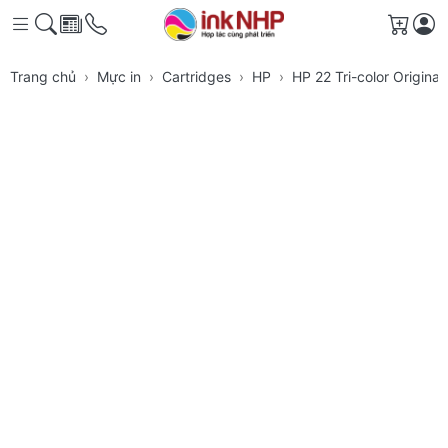
Giỏ h
Trang chủ
Mực in
Cartridges
HP
HP 22 Tri-color Origina