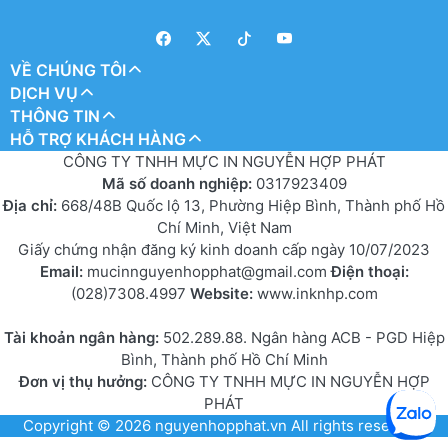
VỀ CHÚNG TÔI
DỊCH VỤ
THÔNG TIN
HỖ TRỢ KHÁCH HÀNG
CÔNG TY TNHH MỰC IN NGUYỄN HỢP PHÁT
Mã số doanh nghiệp:
0317923409
Địa chỉ:
668/48B Quốc lộ 13, Phường Hiệp Bình, Thành phố Hồ
Chí Minh, Việt Nam
Giấy chứng nhận đăng ký kinh doanh cấp ngày 10/07/2023
Email:
mucinnguyenhopphat@gmail.com
Điện thoại:
(028)7308.4997
Website:
www.inknhp.com
Tài khoản ngân hàng:
502.289.88. Ngân hàng ACB - PGD Hiệp
Bình, Thành phố Hồ Chí Minh
Đơn vị thụ hưởng:
CÔNG TY TNHH MỰC IN NGUYỄN HỢP
PHÁT
Copyright © 2026
nguyenhopphat.vn
All rights reserved.