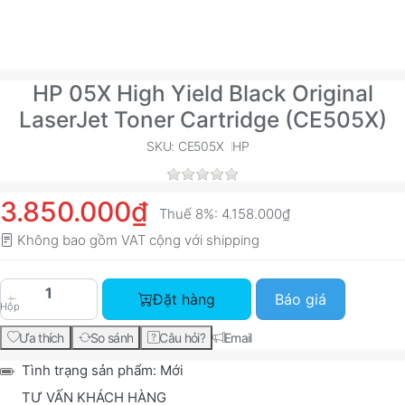
HP 05X High Yield Black Original
LaserJet Toner Cartridge (CE505X)
SKU: CE505X
HP
3.850.000₫
Thuế 8%:
4.158.000₫
Không bao gồm VAT cộng với
shipping
HP 05X High Yield Black Original LaserJet Tone
Đặt hàng
Báo giá
Hộp
Ưa thích
So sánh
Câu hỏi?
Email
Tình trạng sản phẩm:
Mới
TƯ VẤN KHÁCH HÀNG