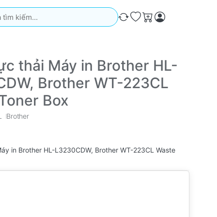
iếm. Kết quả sẽ tự động xuất hiện khi bạn nhập. Nhấn phím Ente
So sánh
Ưa thích
Giỏ hàng
c thải Máy in Brother HL-
CDW, Brother WT-223CL
Toner Box
L
Brother
Máy in Brother HL-L3230CDW, Brother WT-223CL Waste
m chứa