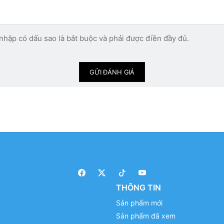
nhập có dấu sao là bắt buộc và phải được điền đầy đủ.
GỬI ĐÁNH GIÁ
THÔNG TIN
Sản phẩm mới
Sản phẩm đã xem