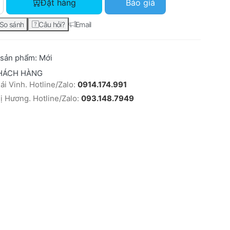
Đặt hàng
Báo giá
So sánh
Câu hỏi?
Email
 sản phẩm:
Mới
HÁCH HÀNG
i Vinh. Hotline/Zalo:
0914.174.991
 Hương. Hotline/Zalo:
093.148.7949