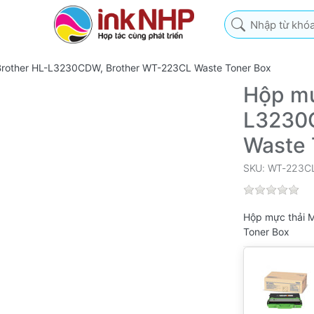
Nhập từ khóa tìm k
 Brother HL-L3230CDW, Brother WT-223CL Waste Toner Box
Hộp mự
L3230
Waste 
SKU: WT-223C
Hộp mực thải 
Toner Box
Bộ sản phẩ