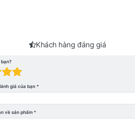
Khách hàng đáng giá
 bạn?
 giá: 1 trên 5 sao. Xấu
nh giá: 2 trên 5 sao.
Đánh giá: 3 trên 5 sao.
Đánh giá: 4 trên 5 sao.
Đánh giá: 5 trên 5 sao. Xu
đánh giá của bạn
bạn về sản phẩm