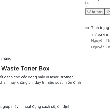
Cái
Ưa thích
Tình trạng
TƯ VẤN K
Nguyễn Thá
Nguyễn Thị
h hãng
 Waste Toner Box
t dành cho các dòng máy in laser Brother,
phẩm này không chỉ duy trì hiệu suất in ổn định
, giúp máy in hoạt động sạch sẽ, ổn định.