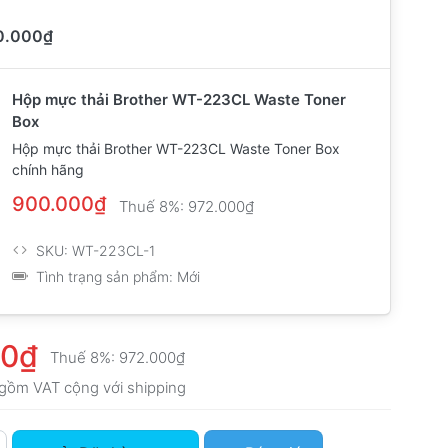
0.000₫
Hộp mực thải Brother WT-223CL Waste Toner
Box
Hộp mực thải Brother WT-223CL Waste Toner Box
chính hãng
900.000₫
Thuế 8%:
972.000₫
SKU:
WT-223CL-1
Tình trạng sản phẩm:
Mới
00₫
Thuế 8%:
972.000₫
gồm VAT cộng với
shipping
Hộp mực thải Máy in Brother HL-L3230CDW, Brother WT-223C