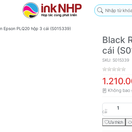
Nhập từ khóa tìm k
on Epson PLQ20 hộp 3 cái (S015339)
Black 
cái (S
SKU: S015339
1.210.
Không bao 
Cái
Ưa thích