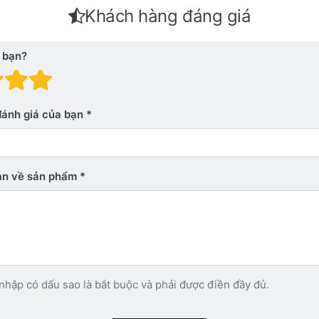
Khách hàng đáng giá
 bạn?
 giá: 1 trên 5 sao. Xấu
nh giá: 2 trên 5 sao.
Đánh giá: 3 trên 5 sao.
Đánh giá: 4 trên 5 sao.
Đánh giá: 5 trên 5 sao. Xu
đánh giá của bạn
bạn về sản phẩm
nhập có dấu sao là bắt buộc và phải được điền đầy đủ.