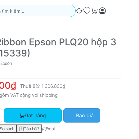
iếm. Kết quả sẽ tự động xuất hiện khi bạn nhập. Nhấn phím Ente
So sánh
Ưa thích
Giỏ hàng
Ribbon Epson PLQ20 hộp 3
015339)
Epson
000₫
Thuế 8%:
1.306.800₫
gồm VAT cộng với
shipping
Black Ribbon Epson PLQ20 hộp 3 cái (S015339) với giá 1.210.0
Đặt hàng
Báo giá
So sánh
Câu hỏi?
Email