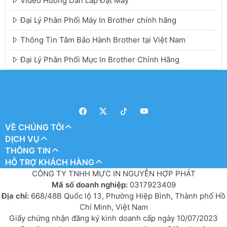
Video Hướng Dẫn Lắp Đặt Máy
Đại Lý Phân Phối Máy In Brother chính hãng
Thông Tin Tâm Bảo Hành Brother tại Việt Nam
Đại Lý Phân Phối Mực In Brother Chính Hãng
VỀ CHÚNG TÔI
DỊCH VỤ
THÔNG TIN
HỖ TRỢ KHÁCH HÀNG
CÔNG TY TNHH MỰC IN NGUYỄN HỢP PHÁT
Mã số doanh nghiệp:
0317923409
Địa chỉ:
668/48B Quốc lộ 13, Phường Hiệp Bình, Thành phố Hồ
Chí Minh, Việt Nam
Giấy chứng nhận đăng ký kinh doanh cấp ngày 10/07/2023