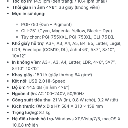
Tốc độ in
: 14.5 ipm (đen trắng) / 10.4 ipm (màu)
Thời gian in ảnh 4x6”
: 36 giây (không viền)
Mực in sử dụng
:
PGI-750 (Đen – Pigment)
CLI-751 (Cyan, Magenta, Yellow, Black – Dye)
Tùy chọn: PGI-755XXL, PGI-750XL, CLI-751XL
Khổ giấy hỗ trợ
: A3+, A3, A4, A5, B4, B5, Letter, Legal,
LDR, Envelope (COM10, DL), ảnh 4×6”, 5×7”, 8×10”,
10×12”
In không viền
: A3+, A3, A4, Letter, LDR, 4×6”, 5×7”,
8×10”, 10×12”
Khay giấy
: 150 tờ (giấy thường 64 g/m²)
Kết nối
: USB 2.0 Hi-Speed
Độ ồn
: 44.5 dB (in ảnh 4×6”)
Nguồn điện
: AC 100–240V, 50/60Hz
Công suất tiêu thụ
: 21 W (in), 0.8 W (chờ), 0.2 W (tắt)
Kích thước (W x D x H)
: 584 × 310 × 159 mm
Trọng lượng
: 8.1 kg
Hệ điều hành hỗ trợ
: Windows XP/Vista/7/8, macOS X
10.6.8 trở lên