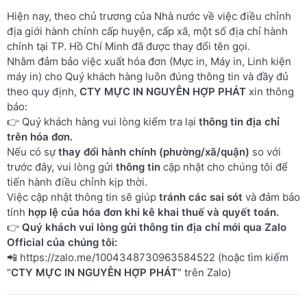
Hiện nay, theo chủ trương của Nhà nước về việc điều chỉnh
địa giới hành chính cấp huyện, cấp xã, một số địa chỉ hành
chính tại TP. Hồ Chí Minh đã được thay đổi tên gọi.
Nhằm đảm bảo việc xuất hóa đơn (Mực in, Máy in, Linh kiện
máy in) cho Quý khách hàng luôn đúng thông tin và đầy đủ
theo quy định,
CTY MỰC IN NGUYỄN HỢP PHÁT
xin thông
báo:
👉 Quý khách hàng vui lòng kiểm tra lại
thông tin địa chỉ
trên hóa đơn.
Nếu có sự
thay đổi hành chính (phường/xã/quận)
so với
trước đây, vui lòng gửi
thông tin
cập nhật cho chúng tôi để
tiến hành điều chỉnh kịp thời.
Việc cập nhật thông tin sẽ giúp
tránh các sai sót
và đảm bảo
tính
hợp lệ của hóa đơn khi kê khai thuế và quyết toán.
👉
Quý khách vui lòng gửi thông tin địa chỉ mới qua Zalo
Official của chúng tôi:
📲
https://zalo.me/1004348730963584522
(hoặc tìm kiếm
"
CTY MỰC IN NGUYỄN HỢP PHÁT
" trên Zalo)