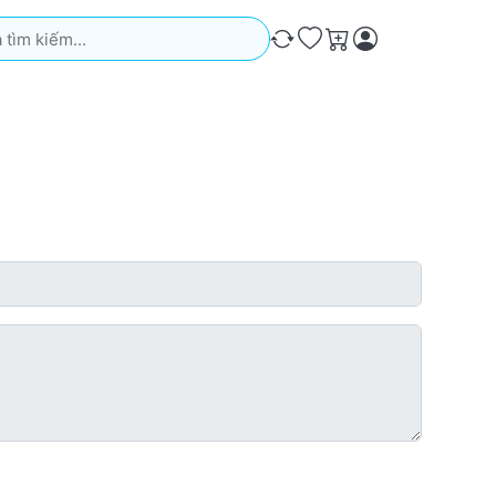
iếm. Kết quả sẽ tự động xuất hiện khi bạn nhập. Nhấn phím Ente
So sánh
Ưa thích
Giỏ hàng
uất sắc