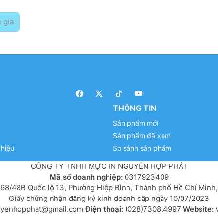
 giá
THÔNG TIN
Sản phẩm mới
Sản phẩm đã xem
hiệu
So sánh sản phẩm
CÔNG TY TNHH MỰC IN NGUYỄN HỢP PHÁT
Mã số doanh nghiệp:
0317923409
68/48B Quốc lộ 13, Phường Hiệp Bình, Thành phố Hồ Chí Minh,
Giấy chứng nhận đăng ký kinh doanh cấp ngày 10/07/2023
uyenhopphat@gmail.com
Điện thoại:
(028)7308.4997
Website: