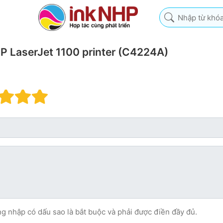
Nhập từ khóa tìm k
P LaserJet 1100 printer (C4224A)
nh giá: 1 trên 5 sao. Xấu
Đánh giá: 2 trên 5 sao.
Đánh giá: 3 trên 5 sao.
Đánh giá: 4 trên 5 sao.
Đánh giá: 5 trên 5 sao. X
ng nhập có dấu sao là bắt buộc và phải được điền đầy đủ.