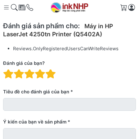
Giỏ h
Đánh giá sản phẩm cho:
Máy in HP
LaserJet 4250tn Printer (Q5402A)
Reviews.OnlyRegisteredUsersCanWriteReviews
Đánh giá của bạn?
Đánh giá: 1 trên 5 sao. Xấu
Đánh giá: 2 trên 5 sao.
Đánh giá: 3 trên 5 sao.
Đánh giá: 4 trên 5 sa
Đánh giá: 5 trên 5 
Tiêu đề cho đánh giá của bạn
Ý kiến ​​của bạn về sản phẩm