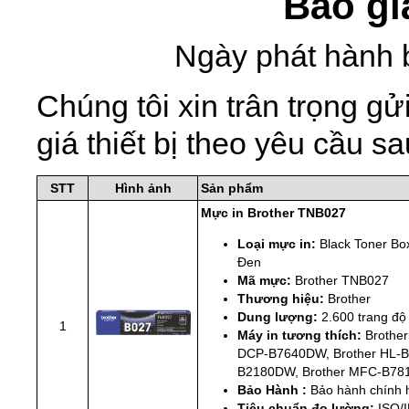
Báo gi
Ngày phát hành 
Chúng tôi xin trân trọng 
giá thiết bị theo yêu cầu sa
STT
Hình ảnh
Sản phẩm
Mực in Brother TNB027
Loại mực in:
Black Toner Bo
Đen
Mã mực:
Brother TNB027
Thương hiệu:
Brother
Dung lượng:
2.600 trang đ
1
Máy in tương thích:
Brothe
DCP-B7640DW, Brother HL-B
B2180DW, Brother MFC-B7
Bảo Hành :
Bảo hành chính 
Tiêu chuẩn đo lường:
ISO/