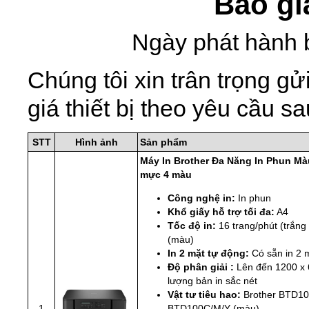
Báo gi
Ngày phát hành 
Chúng tôi xin trân trọng 
giá thiết bị theo yêu cầu sa
STT
Hình ảnh
Sản phẩm
Máy In Brother Đa Năng In Phun M
mực 4 màu
Công nghệ in:
In phun
Khổ giấy hỗ trợ tối đa:
A4
Tốc độ in:
16 trang/phút (trắng
(màu)
In 2 mặt tự động:
Có sẵn in 2 
Độ phân giải :
Lên đến 1200 x 
lượng bản in sắc nét
Vật tư tiêu hao:
Brother BTD10
1
BTD100C/M/Y (màu)