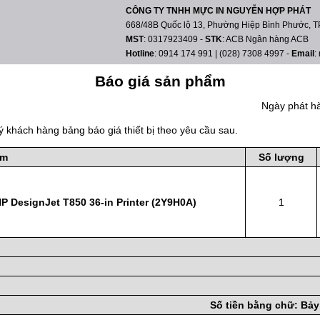
CÔNG TY TNHH MỰC IN NGUYỄN HỢP PHÁT
668/48B Quốc lộ 13, Phường Hiệp Bình Phước, TP
MST
: 0317923409
-
STK
: ACB Ngân hàng ACB
Hotline
: 0914 174 991 | (028) 7308 4997
-
Email
:
Báo giá sản phẩm
Ngày phát h
ý khách hàng bảng báo giá thiết bị theo yêu cầu sau.
ẩm
Số lượng
P DesignJet T850 36-in Printer (2Y9H0A)
1
Số tiền bằng chữ:
Bảy