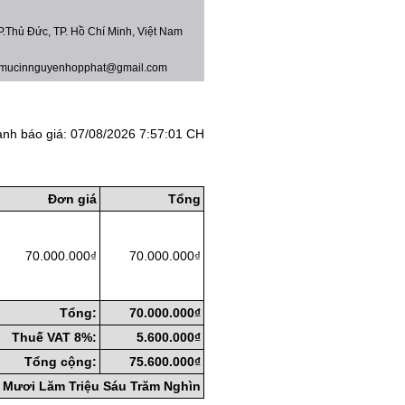
.Thủ Đức, TP. Hồ Chí Minh, Việt Nam
 mucinnguyenhopphat@gmail.com
ành báo giá: 07/08/2026 7:57:01 CH
Đơn giá
Tổng
70.000.000₫
70.000.000₫
Tổng:
70.000.000₫
Thuế VAT 8%:
5.600.000₫
Tổng cộng:
75.600.000₫
 Mươi Lăm Triệu Sáu Trăm Nghìn