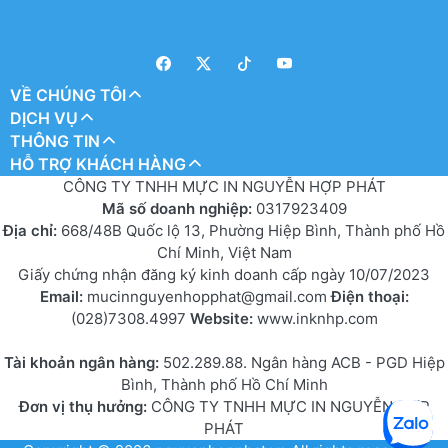
VỀ CHÚNG TÔI
DỊCH VỤ
THÔNG TIN
HỖ TRỢ KHÁCH HÀNG
CÔNG TY TNHH MỰC IN NGUYỄN HỢP PHÁT
Mã số doanh nghiệp:
0317923409
Địa chỉ:
668/48B Quốc lộ 13, Phường Hiệp Bình, Thành phố Hồ
Chí Minh, Việt Nam
Giấy chứng nhận đăng ký kinh doanh cấp ngày 10/07/2023
Email:
mucinnguyenhopphat@gmail.com
Điện thoại:
(028)7308.4997
Website:
www.inknhp.com
Tài khoản ngân hàng:
502.289.88. Ngân hàng ACB - PGD Hiệp
Bình, Thành phố Hồ Chí Minh
Đơn vị thụ hưởng:
CÔNG TY TNHH MỰC IN NGUYỄN HỢP
PHÁT