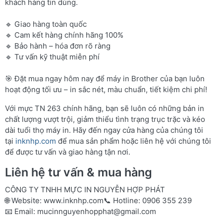
khách hàng tin dùng.
🔹 Giao hàng toàn quốc
🔹 Cam kết hàng chính hãng 100%
🔹 Bảo hành – hóa đơn rõ ràng
🔹 Tư vấn kỹ thuật miễn phí
🎯 Đặt mua ngay hôm nay để máy in Brother của bạn luôn
hoạt động tối ưu – in sắc nét, màu chuẩn, tiết kiệm chi phí!
Với mực TN 263 chính hãng, bạn sẽ luôn có những bản in
chất lượng vượt trội, giảm thiểu tình trạng trục trặc và kéo
dài tuổi thọ máy in. Hãy đến ngay cửa hàng của chúng tôi
tại
inknhp.com
để mua sản phẩm hoặc liên hệ với chúng tôi
để được tư vấn và giao hàng tận nơi.
Liên hệ tư vấn & mua hàng
CÔNG TY TNHH MỰC IN NGUYỄN HỢP PHÁT
🌐 Website:
www.inknhp.com
📞 Hotline: 0906 355 239
📧 Email:
mucinnguyenhopphat@gmail.com