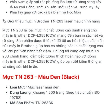
Phía Nam giáp với các phường lần lượt từ Đông sang Tây
là An Phú Đông, Thới An, Tân Thới Hiệp và Trung Mỹ Tây
Phía Tây giáp với các xã Bà Điểm và Hóc Môn
🏷️ Giới thiệu mực in Brother TN-263 laser màu chính hãng
Mực TN 263 là loại mực in chất lượng cao dành riêng cho
máy in Brother DCP-L3551CDW, mang đến bản in sắc nét và
rõ ràng. Sản phẩm được thiết kế để tối ưu hóa hiệu suất in ấn
của máy in Brother, giúp bạn có những bản in chất lượng cao
với chi phí vận hành tiết kiệm. Chúng tôi cung cấp mực TN
263 chính hãng, đảm bảo tương thích hoàn hảo với dòng
máy in Brother DCP-L3551CDW, giúp bạn tiết kiệm thời gian
và công sức khi in ấn.
Mực TN 263 - Màu Đen (Black)
Loại Mực
: Mực laser màu đen
Dung Lượng
: Khoảng 1.500 trang (theo tiêu chuẩn ISO
19752)
Mã Sản Phẩm
: TN-263BK