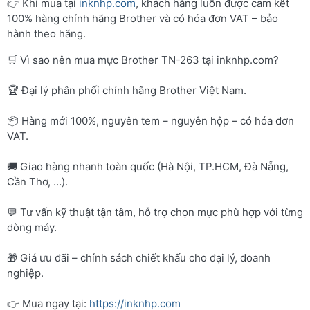
👉 Khi mua tại
inknhp.com
, khách hàng luôn được cam kết
100% hàng chính hãng Brother và có hóa đơn VAT – bảo
hành theo hãng.
🛒 Vì sao nên mua mực Brother TN-263 tại inknhp.com?
🏆 Đại lý phân phối chính hãng Brother Việt Nam.
📦 Hàng mới 100%, nguyên tem – nguyên hộp – có hóa đơn
VAT.
🚚 Giao hàng nhanh toàn quốc (Hà Nội, TP.HCM, Đà Nẵng,
Cần Thơ, …).
💬 Tư vấn kỹ thuật tận tâm, hỗ trợ chọn mực phù hợp với từng
dòng máy.
🎁 Giá ưu đãi – chính sách chiết khấu cho đại lý, doanh
nghiệp.
👉 Mua ngay tại:
https://inknhp.com