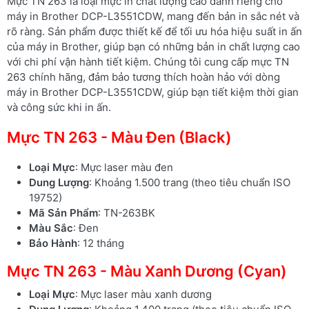
Mực TN 263 là loại mực in chất lượng cao dành riêng cho
máy in Brother DCP-L3551CDW, mang đến bản in sắc nét và
rõ ràng. Sản phẩm được thiết kế để tối ưu hóa hiệu suất in ấn
của máy in Brother, giúp bạn có những bản in chất lượng cao
với chi phí vận hành tiết kiệm. Chúng tôi cung cấp mực TN
263 chính hãng, đảm bảo tương thích hoàn hảo với dòng
máy in Brother DCP-L3551CDW, giúp bạn tiết kiệm thời gian
và công sức khi in ấn.
Mực TN 263 - Màu Đen (Black)
Loại Mực
: Mực laser màu đen
Dung Lượng
: Khoảng 1.500 trang (theo tiêu chuẩn ISO
19752)
Mã Sản Phẩm
: TN-263BK
Màu Sắc
: Đen
Bảo Hành
: 12 tháng
Mực TN 263 - Màu Xanh Dương (Cyan)
Loại Mực
: Mực laser màu xanh dương