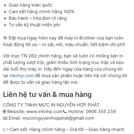
🔹 Giao hàng toàn quốc
🔹 Cam kết hàng chính hãng 100%
🔹 Bảo hành – hóa đơn rõ ràng
🔹 Tư vấn kỹ thuật miễn phí
🎯 Đặt mua ngay hôm nay để máy in Brother của bạn luôn
hoạt động tối ưu – in sắc nét, màu chuẩn, tiết kiệm chi phí!
Với mực TN 263 chính hãng, bạn sẽ luôn có những bản in
chất lượng vượt trội, giảm thiểu tình trạng trục trặc và kéo
dài tuổi thọ máy in. Hãy đến ngay cửa hàng của chúng tôi
tại
inknhp.com
để mua sản phẩm hoặc liên hệ với chúng tôi
để được tư vấn và giao hàng tận nơi.
Liên hệ tư vấn & mua hàng
CÔNG TY TNHH MỰC IN NGUYỄN HỢP PHÁT
🌐 Website:
www.inknhp.com
📞 Hotline: 0906 355 239
📧 Email:
mucinnguyenhopphat@gmail.com
👉 Cam kết: Hàng chính hãng – Giá tốt – Giao hàng nhanh