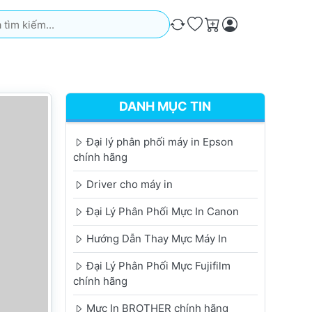
iếm. Kết quả sẽ tự động xuất hiện khi bạn nhập. Nhấn phím Ente
So sánh
Ưa thích
Giỏ hàng
DANH MỤC TIN
Đại lý phân phối máy in Epson
chính hãng
Driver cho máy in
Đại Lý Phân Phối Mực In Canon
Hướng Dẫn Thay Mực Máy In
Đại Lý Phân Phối Mực Fujifilm
chính hãng
Mực In BROTHER chính hãng