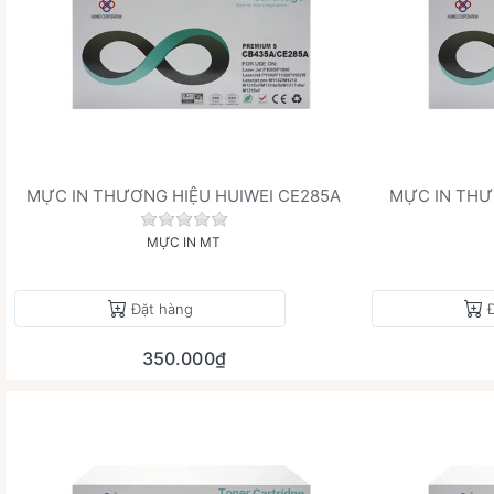
MỰC IN THƯƠNG HIỆU HUIWEI CE285A
MỰC IN THƯ
Chưa có đánh giá nào cho sản phẩm này
MỰC IN MT
Đặt hàng
350.000₫