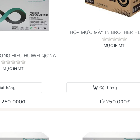
HỘP MỰC MÁY IN BROTHER HL
Chưa có đán
MỰC IN MT
ƠNG HIỆU HUIWEI Q612A
.
Chưa có đánh giá nào cho sản phẩm này.
MỰC IN MT
Đặt hàng
Đặt hàng
250.000₫
Từ 250.000₫