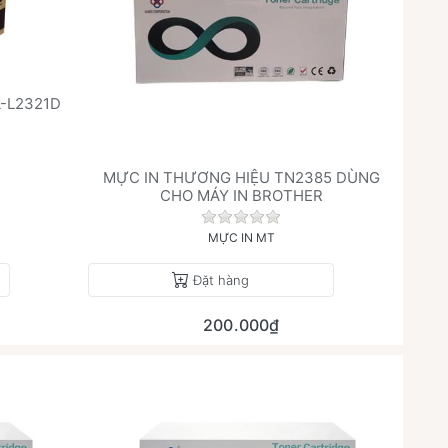
-L2321D
h giá nào cho sản phẩm này.
MỰC IN THƯƠNG HIỆU TN2385 DÙNG
CHO MÁY IN BROTHER
Chưa có đánh giá nào cho sả
MỰC IN MT
Đặt hàng
200.000₫