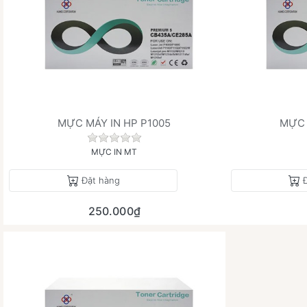
MỰC MÁY IN HP P1005
MỰC 
Chưa có đánh giá nào cho sản phẩm này
MỰC IN MT
Đặt hàng
250.000₫