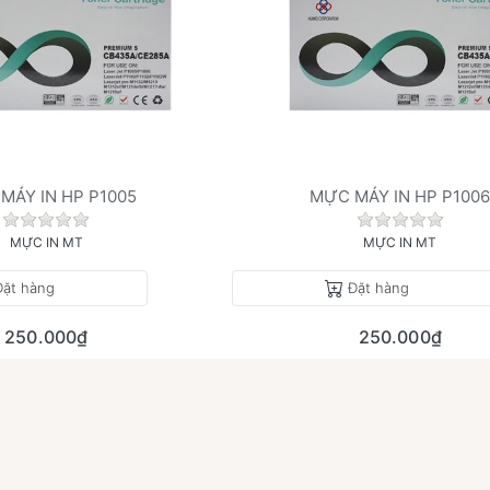
MÁY IN HP P1005
MỰC MÁY IN HP P100
.
Chưa có đánh giá nào cho sản phẩm này.
Chưa có đán
MỰC IN MT
MỰC IN MT
Đặt hàng
Đặt hàng
250.000₫
250.000₫