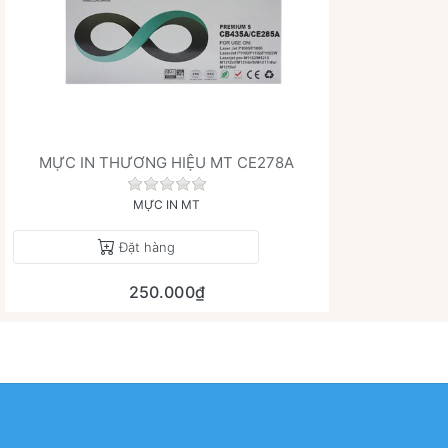
MỰC IN THƯƠNG HIỆU MT CE278A
Chưa có đánh giá nào cho sản phẩm này
MỰC IN MT
Đặt hàng
250.000₫