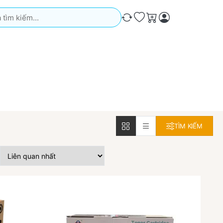
iếm. Kết quả sẽ tự động xuất hiện khi bạn nhập. Nhấn phím Ente
So sánh
Ưa thích
Giỏ hàng
TÌM KIẾM