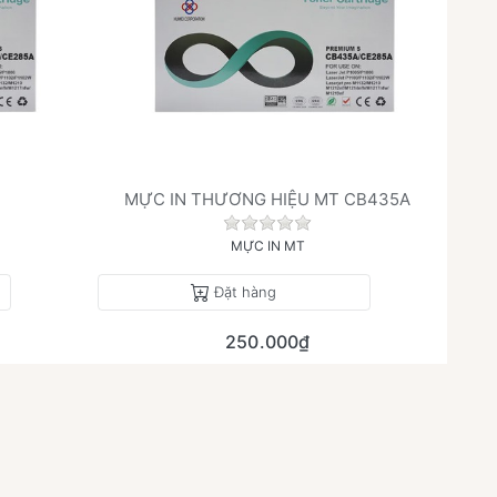
6
MỰC IN THƯƠNG HIỆU MT CB435A
h giá nào cho sản phẩm này.
Chưa có đánh giá nào cho sả
MỰC IN MT
Đặt hàng
250.000₫