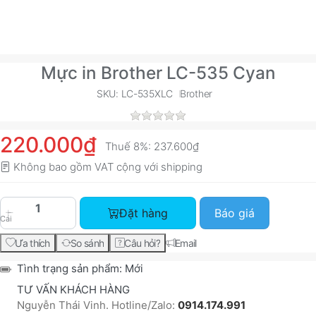
Mực in Brother LC-535 Cyan
SKU: LC-535XLC
Brother
220.000₫
Thuế 8%:
237.600₫
Không bao gồm VAT cộng với
shipping
Mực in Brother LC-535 Cyan với giá 220.000₫, s
Đặt hàng
Báo giá
Cái
Ưa thích
So sánh
Câu hỏi?
Email
Tình trạng sản phẩm:
Mới
TƯ VẤN KHÁCH HÀNG
Nguyễn Thái Vinh. Hotline/Zalo:
0914.174.991