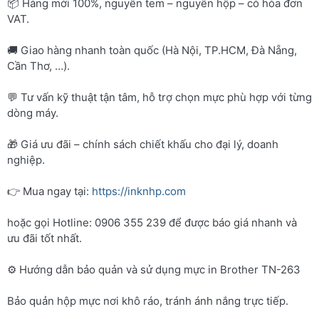
📦 Hàng mới 100%, nguyên tem – nguyên hộp – có hóa đơn
VAT.
🚚 Giao hàng nhanh toàn quốc (Hà Nội, TP.HCM, Đà Nẵng,
Cần Thơ, …).
💬 Tư vấn kỹ thuật tận tâm, hỗ trợ chọn mực phù hợp với từng
dòng máy.
🎁 Giá ưu đãi – chính sách chiết khấu cho đại lý, doanh
nghiệp.
👉 Mua ngay tại:
https://inknhp.com
hoặc gọi Hotline: 0906 355 239 để được báo giá nhanh và
ưu đãi tốt nhất.
⚙️ Hướng dẫn bảo quản và sử dụng mực in Brother TN-263
Bảo quản hộp mực nơi khô ráo, tránh ánh nắng trực tiếp.