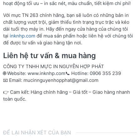
hoạt động tối ưu – in sắc nét, màu chuẩn, tiết kiệm chi phí!
Với mực TN 263 chính hãng, bạn sẽ luôn có những bản in
chất lượng vượt trội, giảm thiểu tình trạng trục trặc và kéo
dài tuổi thọ máy in. Hãy đến ngay cửa hàng của chúng tôi
tại
inknhp.com
để mua sản phẩm hoặc liên hệ với chúng tôi
để được tư vấn và giao hàng tận nơi.
Liên hệ tư vấn & mua hàng
CÔNG TY TNHH MỰC IN NGUYỄN HỢP PHÁT
🌐 Website:
www.inknhp.com
📞 Hotline: 0906 355 239
📧 Email:
mucinnguyenhopphat@gmail.com
👉 Cam kết: Hàng chính hãng – Giá tốt – Giao hàng nhanh
toàn quốc.
ĐỂ LẠI NHẬN XÉT CỦA BẠN