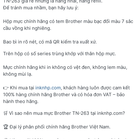
TN-263 giá rẻ nhưng là hàng nhái, hàng refill.
Để tránh mua nhầm, bạn hãy lưu ý:
Hộp mực chính hãng có tem Brother màu bạc đổi màu 7 sắc
cầu vồng khi nghiêng.
Bao bì in rõ nét, có mã QR kiểm tra xuất xứ.
Trên hộp có số series trùng khớp với thân hộp mực.
Mực chính hãng khi in không có vệt đen, không lem màu,
không mùi lạ.
👉 Khi mua tại
inknhp.com
, khách hàng luôn được cam kết
100% hàng chính hãng Brother và có hóa đơn VAT – bảo
hành theo hãng.
🛒 Vì sao nên mua mực Brother TN-263 tại inknhp.com?
🏆 Đại lý phân phối chính hãng Brother Việt Nam.