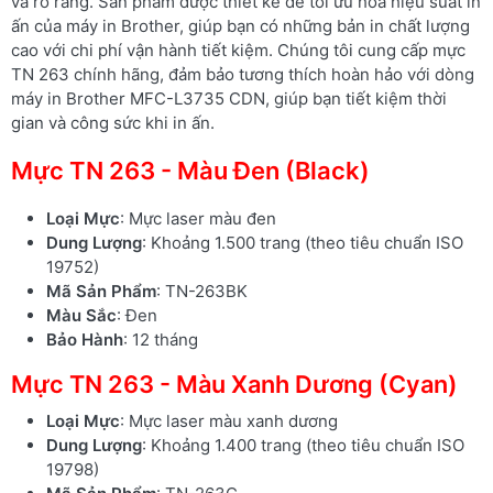
và rõ ràng. Sản phẩm được thiết kế để tối ưu hóa hiệu suất in
ấn của máy in Brother, giúp bạn có những bản in chất lượng
cao với chi phí vận hành tiết kiệm. Chúng tôi cung cấp mực
TN 263 chính hãng, đảm bảo tương thích hoàn hảo với dòng
máy in Brother MFC-L3735 CDN, giúp bạn tiết kiệm thời
gian và công sức khi in ấn.
Mực TN 263 - Màu Đen (Black)
Loại Mực
: Mực laser màu đen
Dung Lượng
: Khoảng 1.500 trang (theo tiêu chuẩn ISO
19752)
Mã Sản Phẩm
: TN-263BK
Màu Sắc
: Đen
Bảo Hành
: 12 tháng
Mực TN 263 - Màu Xanh Dương (Cyan)
Loại Mực
: Mực laser màu xanh dương
Dung Lượng
: Khoảng 1.400 trang (theo tiêu chuẩn ISO
19798)