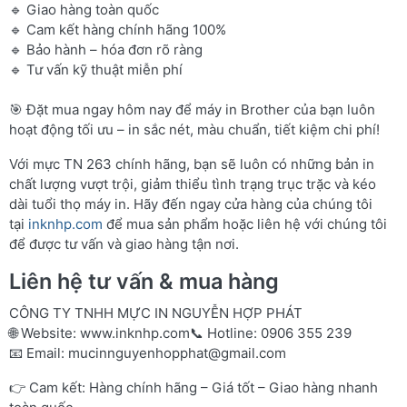
🔹 Giao hàng toàn quốc
🔹 Cam kết hàng chính hãng 100%
🔹 Bảo hành – hóa đơn rõ ràng
🔹 Tư vấn kỹ thuật miễn phí
🎯 Đặt mua ngay hôm nay để máy in Brother của bạn luôn
hoạt động tối ưu – in sắc nét, màu chuẩn, tiết kiệm chi phí!
Với mực TN 263 chính hãng, bạn sẽ luôn có những bản in
chất lượng vượt trội, giảm thiểu tình trạng trục trặc và kéo
dài tuổi thọ máy in. Hãy đến ngay cửa hàng của chúng tôi
tại
inknhp.com
để mua sản phẩm hoặc liên hệ với chúng tôi
để được tư vấn và giao hàng tận nơi.
Liên hệ tư vấn & mua hàng
CÔNG TY TNHH MỰC IN NGUYỄN HỢP PHÁT
🌐 Website:
www.inknhp.com
📞 Hotline: 0906 355 239
📧 Email:
mucinnguyenhopphat@gmail.com
👉 Cam kết: Hàng chính hãng – Giá tốt – Giao hàng nhanh