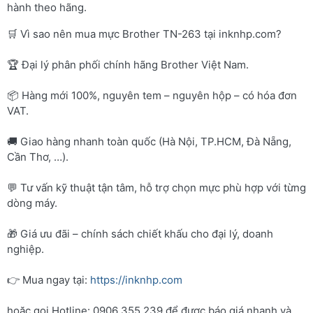
hành theo hãng.
🛒 Vì sao nên mua mực Brother TN-263 tại inknhp.com?
🏆 Đại lý phân phối chính hãng Brother Việt Nam.
📦 Hàng mới 100%, nguyên tem – nguyên hộp – có hóa đơn
VAT.
🚚 Giao hàng nhanh toàn quốc (Hà Nội, TP.HCM, Đà Nẵng,
Cần Thơ, …).
💬 Tư vấn kỹ thuật tận tâm, hỗ trợ chọn mực phù hợp với từng
dòng máy.
🎁 Giá ưu đãi – chính sách chiết khấu cho đại lý, doanh
nghiệp.
👉 Mua ngay tại:
https://inknhp.com
hoặc gọi Hotline: 0906 355 239 để được báo giá nhanh và