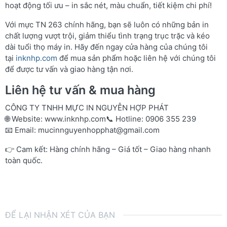
hoạt động tối ưu – in sắc nét, màu chuẩn, tiết kiệm chi phí!
Với mực TN 263 chính hãng, bạn sẽ luôn có những bản in
chất lượng vượt trội, giảm thiểu tình trạng trục trặc và kéo
dài tuổi thọ máy in. Hãy đến ngay cửa hàng của chúng tôi
tại
inknhp.com
để mua sản phẩm hoặc liên hệ với chúng tôi
để được tư vấn và giao hàng tận nơi.
Liên hệ tư vấn & mua hàng
CÔNG TY TNHH MỰC IN NGUYỄN HỢP PHÁT
🌐 Website:
www.inknhp.com
📞 Hotline: 0906 355 239
📧 Email:
mucinnguyenhopphat@gmail.com
👉 Cam kết: Hàng chính hãng – Giá tốt – Giao hàng nhanh
toàn quốc.
ĐỂ LẠI NHẬN XÉT CỦA BẠN