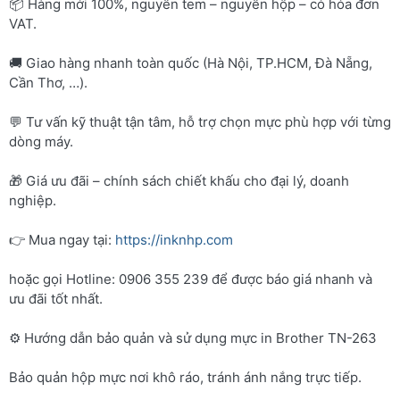
📦 Hàng mới 100%, nguyên tem – nguyên hộp – có hóa đơn
VAT.
🚚 Giao hàng nhanh toàn quốc (Hà Nội, TP.HCM, Đà Nẵng,
Cần Thơ, …).
💬 Tư vấn kỹ thuật tận tâm, hỗ trợ chọn mực phù hợp với từng
dòng máy.
🎁 Giá ưu đãi – chính sách chiết khấu cho đại lý, doanh
nghiệp.
👉 Mua ngay tại:
https://inknhp.com
hoặc gọi Hotline: 0906 355 239 để được báo giá nhanh và
ưu đãi tốt nhất.
⚙️ Hướng dẫn bảo quản và sử dụng mực in Brother TN-263
Bảo quản hộp mực nơi khô ráo, tránh ánh nắng trực tiếp.