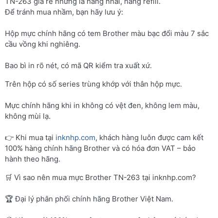
TN-263 giá rẻ nhưng là hàng nhái, hàng refill.
Để tránh mua nhầm, bạn hãy lưu ý:
Hộp mực chính hãng có tem Brother màu bạc đổi màu 7 sắc
cầu vồng khi nghiêng.
Bao bì in rõ nét, có mã QR kiểm tra xuất xứ.
Trên hộp có số series trùng khớp với thân hộp mực.
Mực chính hãng khi in không có vệt đen, không lem màu,
không mùi lạ.
👉 Khi mua tại
inknhp.com
, khách hàng luôn được cam kết
100% hàng chính hãng Brother và có hóa đơn VAT – bảo
hành theo hãng.
🛒 Vì sao nên mua mực Brother TN-263 tại inknhp.com?
🏆 Đại lý phân phối chính hãng Brother Việt Nam.