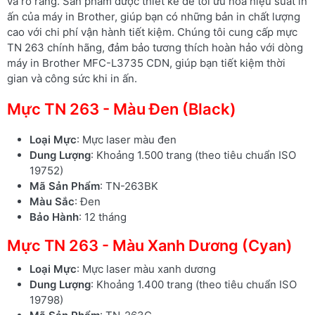
và rõ ràng. Sản phẩm được thiết kế để tối ưu hóa hiệu suất in
ấn của máy in Brother, giúp bạn có những bản in chất lượng
cao với chi phí vận hành tiết kiệm. Chúng tôi cung cấp mực
TN 263 chính hãng, đảm bảo tương thích hoàn hảo với dòng
máy in Brother MFC-L3735 CDN, giúp bạn tiết kiệm thời
gian và công sức khi in ấn.
Mực TN 263 - Màu Đen (Black)
Loại Mực
: Mực laser màu đen
Dung Lượng
: Khoảng 1.500 trang (theo tiêu chuẩn ISO
19752)
Mã Sản Phẩm
: TN-263BK
Màu Sắc
: Đen
Bảo Hành
: 12 tháng
Mực TN 263 - Màu Xanh Dương (Cyan)
Loại Mực
: Mực laser màu xanh dương
Dung Lượng
: Khoảng 1.400 trang (theo tiêu chuẩn ISO
19798)