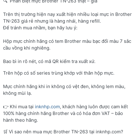
🔍 Phân biệt mực Brother TN-263 thật – giả
Trên thị trường hiện nay xuất hiện nhiều loại mực in Brother
TN-263 giá rẻ nhưng là hàng nhái, hàng refill.
Để tránh mua nhầm, bạn hãy lưu ý:
Hộp mực chính hãng có tem Brother màu bạc đổi màu 7 sắc
cầu vồng khi nghiêng.
Bao bì in rõ nét, có mã QR kiểm tra xuất xứ.
Trên hộp có số series trùng khớp với thân hộp mực.
Mực chính hãng khi in không có vệt đen, không lem màu,
không mùi lạ.
👉 Khi mua tại
inknhp.com
, khách hàng luôn được cam kết
100% hàng chính hãng Brother và có hóa đơn VAT – bảo
hành theo hãng.
🛒 Vì sao nên mua mực Brother TN-263 tại inknhp.com?