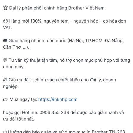
🏆 Đại lý phân phối chính hãng Brother Việt Nam.
📦 Hàng mới 100%, nguyên tem – nguyên hộp – có hóa đơn
VAT.
🚚 Giao hàng nhanh toàn quốc (Hà Nội, TP.HCM, Đà Nẵng,
Cần Thơ, …).
💬 Tư vấn kỹ thuật tận tâm, hỗ trợ chọn mực phù hợp với từng
dòng máy.
🎁 Giá ưu đãi – chính sách chiết khấu cho đại lý, doanh
nghiệp.
👉 Mua ngay tại:
https://inknhp.com
hoặc gọi Hotline: 0906 355 239 để được báo giá nhanh và
ưu đãi tốt nhất.
⚙️ Hướng dẫn bảo quản và sử dụng mực in Brother TN-263