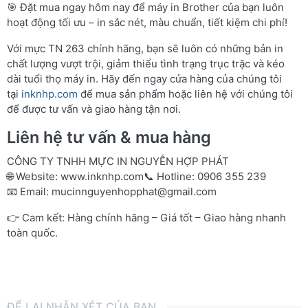
🎯 Đặt mua ngay hôm nay để máy in Brother của bạn luôn
hoạt động tối ưu – in sắc nét, màu chuẩn, tiết kiệm chi phí!
Với mực TN 263 chính hãng, bạn sẽ luôn có những bản in
chất lượng vượt trội, giảm thiểu tình trạng trục trặc và kéo
dài tuổi thọ máy in. Hãy đến ngay cửa hàng của chúng tôi
tại
inknhp.com
để mua sản phẩm hoặc liên hệ với chúng tôi
để được tư vấn và giao hàng tận nơi.
Liên hệ tư vấn & mua hàng
CÔNG TY TNHH MỰC IN NGUYỄN HỢP PHÁT
🌐 Website:
www.inknhp.com
📞 Hotline: 0906 355 239
📧 Email:
mucinnguyenhopphat@gmail.com
👉 Cam kết: Hàng chính hãng – Giá tốt – Giao hàng nhanh
toàn quốc.
ĐỂ LẠI NHẬN XÉT CỦA BẠN