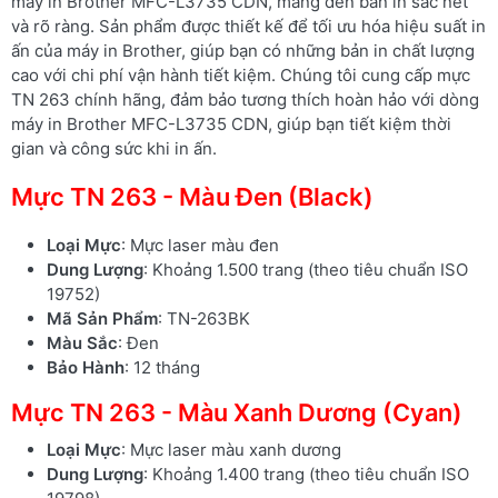
máy in Brother MFC-L3735 CDN, mang đến bản in sắc nét
và rõ ràng. Sản phẩm được thiết kế để tối ưu hóa hiệu suất in
ấn của máy in Brother, giúp bạn có những bản in chất lượng
cao với chi phí vận hành tiết kiệm. Chúng tôi cung cấp mực
TN 263 chính hãng, đảm bảo tương thích hoàn hảo với dòng
máy in Brother MFC-L3735 CDN, giúp bạn tiết kiệm thời
gian và công sức khi in ấn.
Mực TN 263 - Màu Đen (Black)
Loại Mực
: Mực laser màu đen
Dung Lượng
: Khoảng 1.500 trang (theo tiêu chuẩn ISO
19752)
Mã Sản Phẩm
: TN-263BK
Màu Sắc
: Đen
Bảo Hành
: 12 tháng
Mực TN 263 - Màu Xanh Dương (Cyan)
Loại Mực
: Mực laser màu xanh dương
Dung Lượng
: Khoảng 1.400 trang (theo tiêu chuẩn ISO