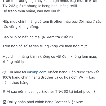
Trên thị trường hiện nay xuất hiện nhiều loại mực in Brother
TN-263 giá rẻ nhưng là hàng nhái, hàng refill.
Để tránh mua nhầm, bạn hãy lưu ý:
Hộp mực chính hãng có tem Brother màu bạc đổi màu 7 sắc
cầu vồng khi nghiêng.
Bao bì in rõ nét, có mã QR kiểm tra xuất xứ.
Trên hộp có số series trùng khớp với thân hộp mực.
Mực chính hãng khi in không có vệt đen, không lem màu,
không mùi lạ.
👉 Khi mua tại
inknhp.com
, khách hàng luôn được cam kết
100% hàng chính hãng Brother và có hóa đơn VAT – bảo
hành theo hãng.
🛒 Vì sao nên mua mực Brother TN-263 tại inknhp.com?
🏆 Đại lý phân phối chính hãng Brother Việt Nam.