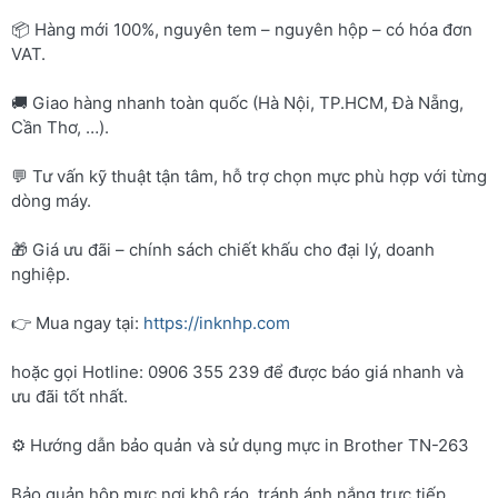
📦 Hàng mới 100%, nguyên tem – nguyên hộp – có hóa đơn
VAT.
🚚 Giao hàng nhanh toàn quốc (Hà Nội, TP.HCM, Đà Nẵng,
Cần Thơ, …).
💬 Tư vấn kỹ thuật tận tâm, hỗ trợ chọn mực phù hợp với từng
dòng máy.
🎁 Giá ưu đãi – chính sách chiết khấu cho đại lý, doanh
nghiệp.
👉 Mua ngay tại:
https://inknhp.com
hoặc gọi Hotline: 0906 355 239 để được báo giá nhanh và
ưu đãi tốt nhất.
⚙️ Hướng dẫn bảo quản và sử dụng mực in Brother TN-263
Bảo quản hộp mực nơi khô ráo, tránh ánh nắng trực tiếp.