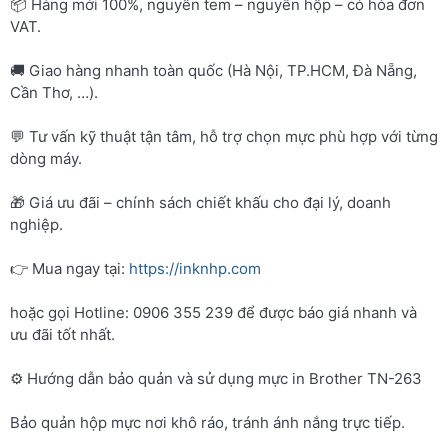
📦 Hàng mới 100%, nguyên tem – nguyên hộp – có hóa đơn
VAT.
🚚 Giao hàng nhanh toàn quốc (Hà Nội, TP.HCM, Đà Nẵng,
Cần Thơ, …).
💬 Tư vấn kỹ thuật tận tâm, hỗ trợ chọn mực phù hợp với từng
dòng máy.
🎁 Giá ưu đãi – chính sách chiết khấu cho đại lý, doanh
nghiệp.
👉 Mua ngay tại:
https://inknhp.com
hoặc gọi Hotline: 0906 355 239 để được báo giá nhanh và
ưu đãi tốt nhất.
⚙️ Hướng dẫn bảo quản và sử dụng mực in Brother TN-263
Bảo quản hộp mực nơi khô ráo, tránh ánh nắng trực tiếp.