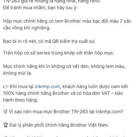
TN-263 giá rẻ nhưng là hàng nhái, hàng refill.
Để tránh mua nhầm, bạn hãy lưu ý:
Hộp mực chính hãng có tem Brother màu bạc đổi màu 7 sắc
cầu vồng khi nghiêng.
Bao bì in rõ nét, có mã QR kiểm tra xuất xứ.
Trên hộp có số series trùng khớp với thân hộp mực.
Mực chính hãng khi in không có vệt đen, không lem màu,
không mùi lạ.
👉 Khi mua tại
inknhp.com
, khách hàng luôn được cam kết
100% hàng chính hãng Brother và có hóa đơn VAT – bảo
hành theo hãng.
🛒 Vì sao nên mua mực Brother TN-263 tại inknhp.com?
🏆 Đại lý phân phối chính hãng Brother Việt Nam.