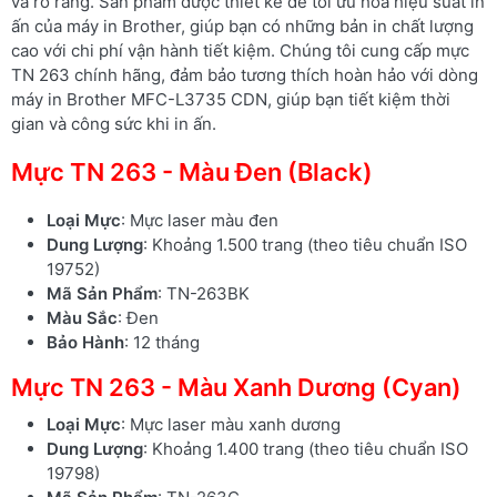
và rõ ràng. Sản phẩm được thiết kế để tối ưu hóa hiệu suất in
ấn của máy in Brother, giúp bạn có những bản in chất lượng
cao với chi phí vận hành tiết kiệm. Chúng tôi cung cấp mực
TN 263 chính hãng, đảm bảo tương thích hoàn hảo với dòng
máy in Brother MFC-L3735 CDN, giúp bạn tiết kiệm thời
gian và công sức khi in ấn.
Mực TN 263 - Màu Đen (Black)
Loại Mực
: Mực laser màu đen
Dung Lượng
: Khoảng 1.500 trang (theo tiêu chuẩn ISO
19752)
Mã Sản Phẩm
: TN-263BK
Màu Sắc
: Đen
Bảo Hành
: 12 tháng
Mực TN 263 - Màu Xanh Dương (Cyan)
Loại Mực
: Mực laser màu xanh dương
Dung Lượng
: Khoảng 1.400 trang (theo tiêu chuẩn ISO
19798)