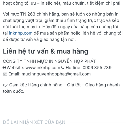
hoạt động tối ưu – in sắc nét, màu chuẩn, tiết kiệm chi phí!
Với mực TN 263 chính hãng, bạn sẽ luôn có những bản in
chất lượng vượt trội, giảm thiểu tình trạng trục trặc và kéo
dài tuổi thọ máy in. Hãy đến ngay cửa hàng của chúng tôi
tại
inknhp.com
để mua sản phẩm hoặc liên hệ với chúng tôi
để được tư vấn và giao hàng tận nơi.
Liên hệ tư vấn & mua hàng
CÔNG TY TNHH MỰC IN NGUYỄN HỢP PHÁT
🌐 Website:
www.inknhp.com
📞 Hotline: 0906 355 239
📧 Email:
mucinnguyenhopphat@gmail.com
👉 Cam kết: Hàng chính hãng – Giá tốt – Giao hàng nhanh
toàn quốc.
ĐỂ LẠI NHẬN XÉT CỦA BẠN