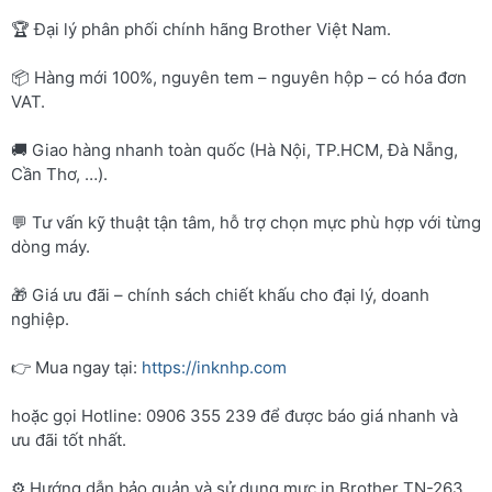
🏆 Đại lý phân phối chính hãng Brother Việt Nam.
📦 Hàng mới 100%, nguyên tem – nguyên hộp – có hóa đơn
VAT.
🚚 Giao hàng nhanh toàn quốc (Hà Nội, TP.HCM, Đà Nẵng,
Cần Thơ, …).
💬 Tư vấn kỹ thuật tận tâm, hỗ trợ chọn mực phù hợp với từng
dòng máy.
🎁 Giá ưu đãi – chính sách chiết khấu cho đại lý, doanh
nghiệp.
👉 Mua ngay tại:
https://inknhp.com
hoặc gọi Hotline: 0906 355 239 để được báo giá nhanh và
ưu đãi tốt nhất.
⚙️ Hướng dẫn bảo quản và sử dụng mực in Brother TN-263