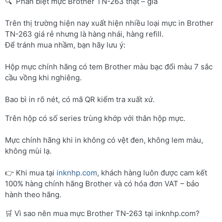
🔍 Phân biệt mực Brother TN-263 thật – giả
Trên thị trường hiện nay xuất hiện nhiều loại mực in Brother
TN-263 giá rẻ nhưng là hàng nhái, hàng refill.
Để tránh mua nhầm, bạn hãy lưu ý:
Hộp mực chính hãng có tem Brother màu bạc đổi màu 7 sắc
cầu vồng khi nghiêng.
Bao bì in rõ nét, có mã QR kiểm tra xuất xứ.
Trên hộp có số series trùng khớp với thân hộp mực.
Mực chính hãng khi in không có vệt đen, không lem màu,
không mùi lạ.
👉 Khi mua tại
inknhp.com
, khách hàng luôn được cam kết
100% hàng chính hãng Brother và có hóa đơn VAT – bảo
hành theo hãng.
🛒 Vì sao nên mua mực Brother TN-263 tại inknhp.com?