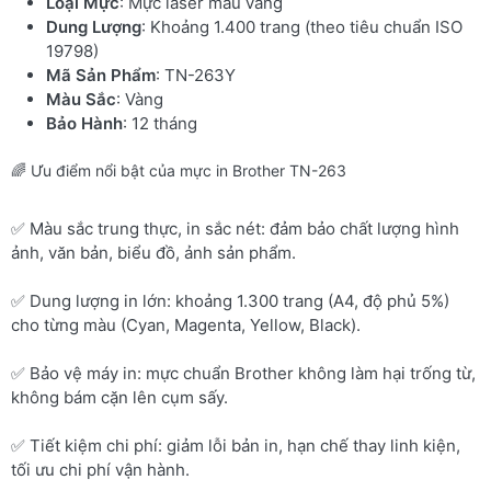
Loại Mực
: Mực laser màu vàng
Dung Lượng
: Khoảng 1.400 trang (theo tiêu chuẩn ISO
19798)
Mã Sản Phẩm
: TN-263Y
Màu Sắc
: Vàng
Bảo Hành
: 12 tháng
🌈 Ưu điểm nổi bật của mực in Brother TN-263
✅ Màu sắc trung thực, in sắc nét: đảm bảo chất lượng hình
ảnh, văn bản, biểu đồ, ảnh sản phẩm.
✅ Dung lượng in lớn: khoảng 1.300 trang (A4, độ phủ 5%)
cho từng màu (Cyan, Magenta, Yellow, Black).
✅ Bảo vệ máy in: mực chuẩn Brother không làm hại trống từ,
không bám cặn lên cụm sấy.
✅ Tiết kiệm chi phí: giảm lỗi bản in, hạn chế thay linh kiện,
tối ưu chi phí vận hành.