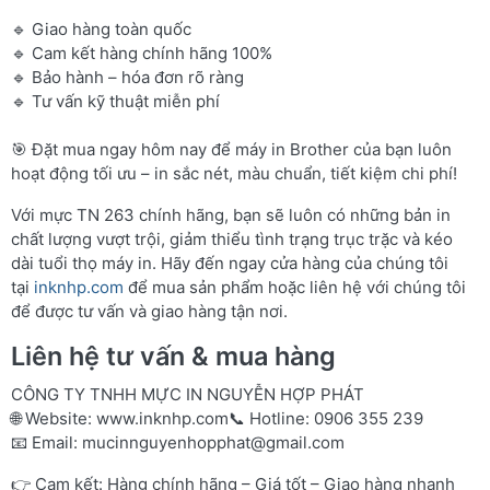
🔹 Giao hàng toàn quốc
🔹 Cam kết hàng chính hãng 100%
🔹 Bảo hành – hóa đơn rõ ràng
🔹 Tư vấn kỹ thuật miễn phí
🎯 Đặt mua ngay hôm nay để máy in Brother của bạn luôn
hoạt động tối ưu – in sắc nét, màu chuẩn, tiết kiệm chi phí!
Với mực TN 263 chính hãng, bạn sẽ luôn có những bản in
chất lượng vượt trội, giảm thiểu tình trạng trục trặc và kéo
dài tuổi thọ máy in. Hãy đến ngay cửa hàng của chúng tôi
tại
inknhp.com
để mua sản phẩm hoặc liên hệ với chúng tôi
để được tư vấn và giao hàng tận nơi.
Liên hệ tư vấn & mua hàng
CÔNG TY TNHH MỰC IN NGUYỄN HỢP PHÁT
🌐 Website:
www.inknhp.com
📞 Hotline: 0906 355 239
📧 Email:
mucinnguyenhopphat@gmail.com
👉 Cam kết: Hàng chính hãng – Giá tốt – Giao hàng nhanh