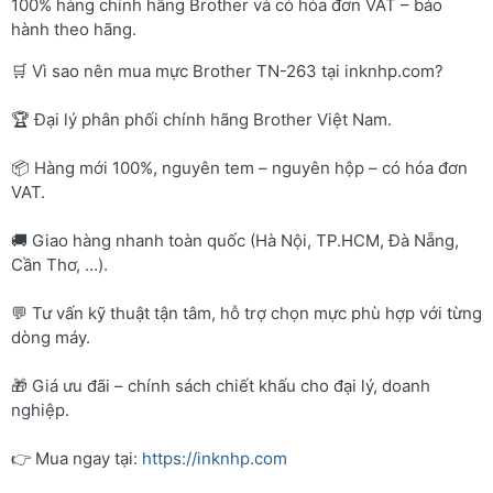
100% hàng chính hãng Brother và có hóa đơn VAT – bảo
hành theo hãng.
🛒 Vì sao nên mua mực Brother TN-263 tại inknhp.com?
🏆 Đại lý phân phối chính hãng Brother Việt Nam.
📦 Hàng mới 100%, nguyên tem – nguyên hộp – có hóa đơn
VAT.
🚚 Giao hàng nhanh toàn quốc (Hà Nội, TP.HCM, Đà Nẵng,
Cần Thơ, …).
💬 Tư vấn kỹ thuật tận tâm, hỗ trợ chọn mực phù hợp với từng
dòng máy.
🎁 Giá ưu đãi – chính sách chiết khấu cho đại lý, doanh
nghiệp.
👉 Mua ngay tại:
https://inknhp.com